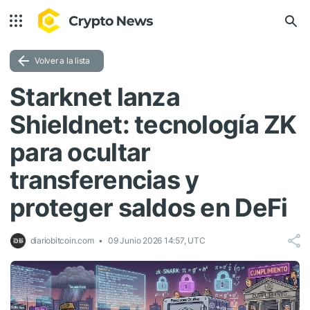
Volver a la lista
Starknet lanza
Shieldnet: tecnología ZK
para ocultar
transferencias y
proteger saldos en DeFi
diariobitcoin.com
09 Junio 2026 14:57, UTC