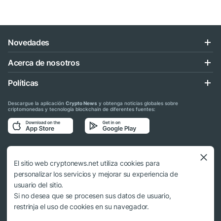
Novedades
Acerca de nosotros
Políticas
Descargue la aplicación
Crypto News
y obtenga noticias globales sobre
criptomonedas y tecnología blockchain de diferentes fuentes:
Síganos en las redes sociales
El sitio web cryptonews.net utiliza cookies para
personalizar los servicios y mejorar su experiencia de
usuario del sitio.
Si no desea que se procesen sus datos de usuario,
© 2018 - 2026 Crypto News. Al usar los materiales no es obligatorio citar a
restrinja el uso de cookies en su navegador.
cryptonews.net.