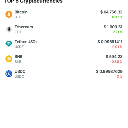
TOP 5 Cryptocurrencies
Bitcoin
$ 64 756.32
BTC
0.97 %
Ethereum
$ 1 909.51
ETH
2.21 %
Tether USDt
$ 0.99891411
USDT
-0.01 %
BNB
$ 594.23
BNB
-0.86 %
USDC
$ 0.99987629
USDC
0 %