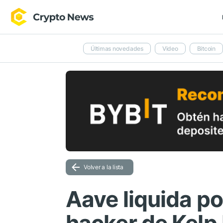
Últimas novedades
Video
Bitcoin
Volver a la lista
Aave liquida p