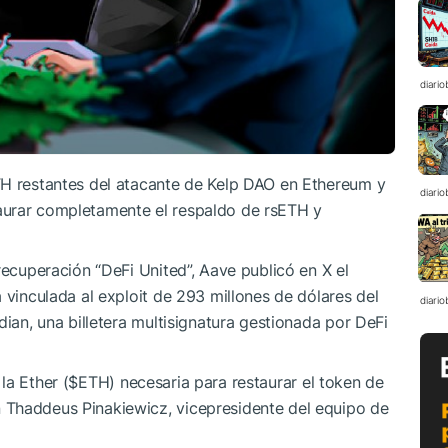
diario
TH restantes del atacante de Kelp DAO en Ethereum y
diario
aurar completamente el respaldo de rsETH y
recuperación “DeFi United”, Aave publicó en X el
 vinculada al exploit de 293 millones de dólares del
diario
dian, una billetera multisignatura gestionada por DeFi
la Ether (
$ETH
) necesaria para restaurar el token de
 Thaddeus Pinakiewicz, vicepresidente del equipo de