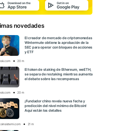
timas novedades
El creador de mercado de criptomonedas
Wintermute obtiene la aprobación de la
SEC para operar con bloques de acciones
y ETF
esk.com
20 m
El token de staking de Ethereum, weETH,
se separa de restaking mientras aumenta
el debate sobre las recompensas
esk.com
20 m
¡Fundador chino revela nueva fecha y
predicción del nivel mínimo de Bitcoin!
Aquí están los detalles
tcoinsistemi.com
21 m