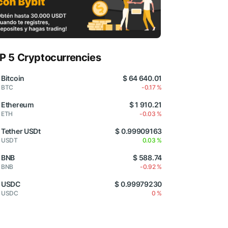
P 5 Cryptocurrencies
Bitcoin
$ 64 640.01
BTC
-0.17 %
Ethereum
$ 1 910.21
ETH
-0.03 %
Tether USDt
$ 0.99909163
USDT
0.03 %
BNB
$ 588.74
BNB
-0.92 %
USDC
$ 0.99979230
USDC
0 %