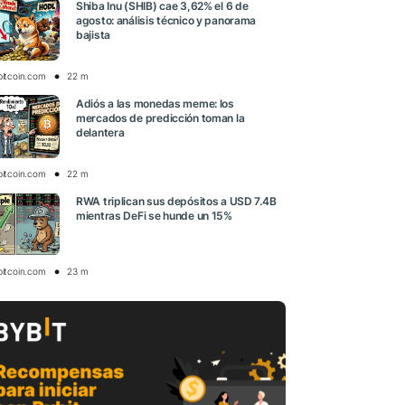
Shiba Inu (SHIB) cae 3,62% el 6 de
agosto: análisis técnico y panorama
bajista
bitcoin.com
22 m
Adiós a las monedas meme: los
mercados de predicción toman la
delantera
bitcoin.com
22 m
RWA triplican sus depósitos a USD 7.4B
mientras DeFi se hunde un 15%
bitcoin.com
23 m