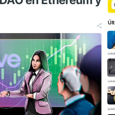
 DAO en Ethereum y
Úl
coind
coind
es.bi