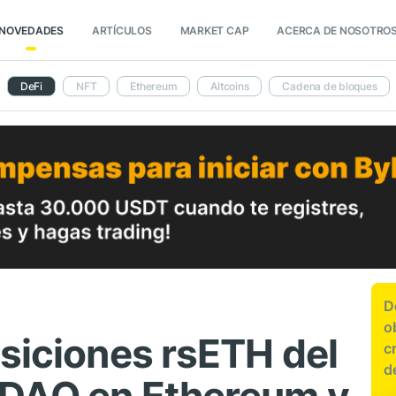
NOVEDADES
ARTÍCULOS
MARKET CAP
ACERCA DE NOSOTRO
DeFi
NFT
Ethereum
Altcoins
Cadena de bloques
D
o
osiciones rsETH del
c
d