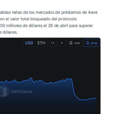
salidas netas de los mercados de préstamos de Aave
on el valor total bloqueado del protocolo
0 millones de dólares el 26 de abril para superar
 dólares.