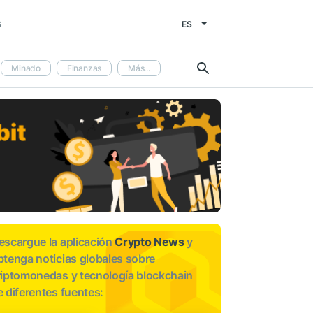
ES
S
Minado
Finanzas
Más...
escargue la aplicación
Crypto News
y
btenga noticias globales sobre
riptomonedas y tecnología blockchain
e diferentes fuentes: