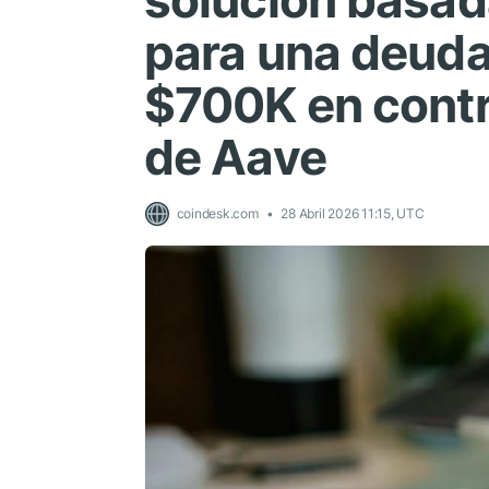
solución basad
para una deuda
$700K en contr
de Aave
coindesk.com
28 Abril 2026 11:15, UTC