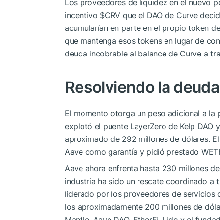
Los proveedores de liquidez en el nuevo po
incentivo
$CRV
que el DAO de Curve decida 
acumularían en parte en el propio token del
que mantenga esos tokens en lugar de conve
deuda incobrable al balance de Curve a tra
Resolviendo la deuda
El momento otorga un peso adicional a la p
explotó el puente LayerZero de Kelp DAO y
aproximado de 292 millones de dólares. El
Aave como garantía y pidió prestado WETH 
Aave ahora enfrenta hasta 230 millones de
industria ha sido un rescate coordinado a 
liderado por los proveedores de servicios
los aproximadamente 200 millones de dólar
Mantle, Aave DAO, EtherFi, Lido y el funda