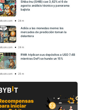
Shiba Inu (SHIB) cae 3,62% el 6 de
agosto: análisis técnico y panorama
bajista
bitcoin.com
24 m
Adiós a las monedas meme: los
mercados de predicción toman la
delantera
bitcoin.com
24 m
RWA triplican sus depósitos a USD 7.4B
mientras DeFi se hunde un 15%
bitcoin.com
25 m