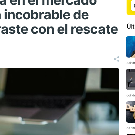
a en el mercado
 incobrable de
aste con el rescate
Úl
coind
coind
es.bi