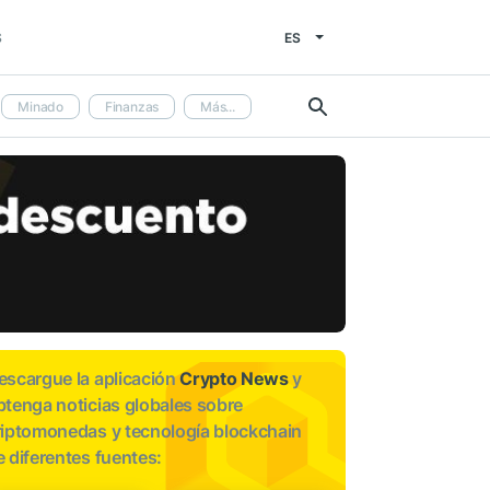
ES
S
Minado
Finanzas
Más...
escargue la aplicación
Crypto News
y
btenga noticias globales sobre
riptomonedas y tecnología blockchain
e diferentes fuentes: