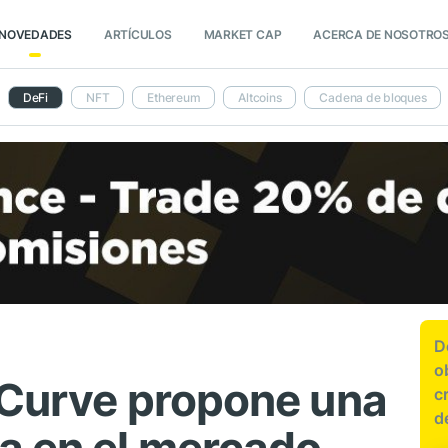
NOVEDADES
ARTÍCULOS
MARKET CAP
ACERCA DE NOSOTRO
DeFi
NFT
Ethereum
Altcoins
Cadena de bloques
D
o
 Curve propone una
c
d