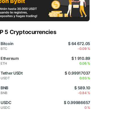
P 5 Cryptocurrencies
Bitcoin
$ 64 672.05
BTC
-0.09 %
Ethereum
$ 1 910.89
ETH
0.06 %
Tether USDt
$ 0.99917037
USDT
0.03 %
BNB
$ 589.10
BNB
-0.84 %
USDC
$ 0.99986657
USDC
0 %