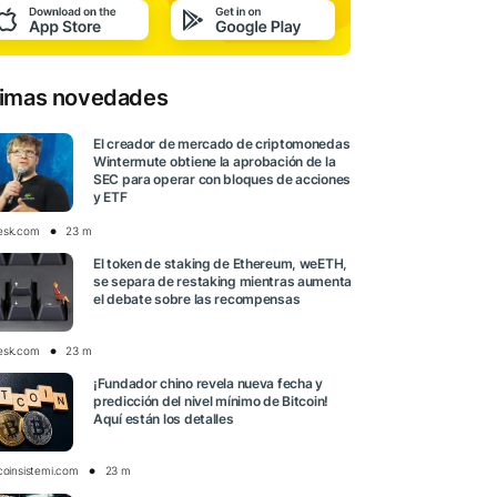
timas novedades
El creador de mercado de criptomonedas
Wintermute obtiene la aprobación de la
SEC para operar con bloques de acciones
y ETF
esk.com
23 m
El token de staking de Ethereum, weETH,
se separa de restaking mientras aumenta
el debate sobre las recompensas
esk.com
23 m
¡Fundador chino revela nueva fecha y
predicción del nivel mínimo de Bitcoin!
Aquí están los detalles
tcoinsistemi.com
23 m