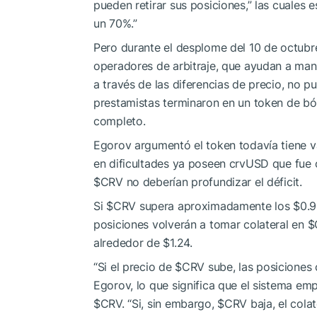
pueden retirar sus posiciones,” las cuale
un 70%.”
Pero durante el desplome del 10 de octub
operadores de arbitraje, que ayudan a ma
a través de las diferencias de precio, no p
prestamistas terminaron en un token de bó
completo.
Egorov argumentó el token todavía tiene va
en dificultades ya poseen crvUSD que fue
$CRV
no deberían profundizar el déficit.
Si
$CRV
supera aproximadamente los $0.96,
posiciones volverán a tomar colateral en
$
alrededor de $1.24.
“Si el precio de
$CRV
sube, las posiciones 
Egorov, lo que significa que el sistema em
$CRV
. “Si, sin embargo,
$CRV
baja, el cola