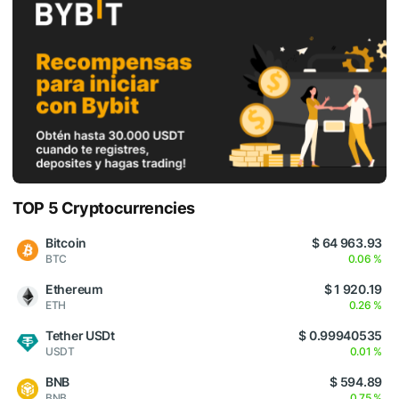
TOP 5 Cryptocurrencies
Bitcoin
$ 64 963.93
BTC
0.06 %
Ethereum
$ 1 920.19
ETH
0.26 %
Tether USDt
$ 0.99940535
USDT
0.01 %
BNB
$ 594.89
BNB
0.75 %