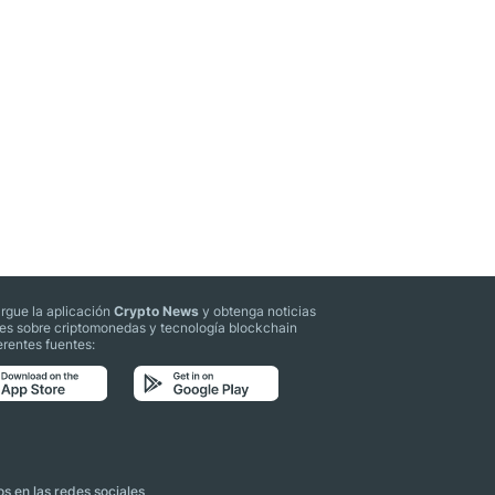
rgue la aplicación
Crypto News
y obtenga noticias
les sobre criptomonedas y tecnología blockchain
erentes fuentes:
s en las redes sociales