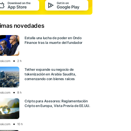
timas novedades
Estalla una lucha de poder en Ondo
Finance tras la muerte del fundador
esk.com
2 h
Tether expande su negocio de
tokenización en Arabia Saudita,
comenzando con bienes raíces
esk.com
8 h
Cripto para Asesores: Reglamentación
Cripto en Europa, Vista Previa de EE.UU.
esk.com
10 h