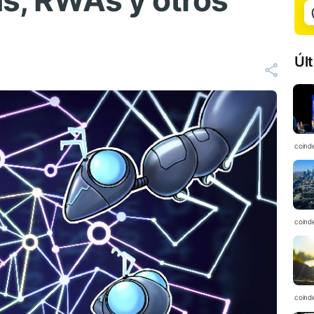
ns, RWAs y otros
Úl
coind
coind
coind