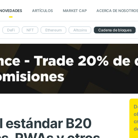
NOVEDADES
ARTÍCULOS
MARKET CAP
ACERCA DE NOSOTRO
DeFi
NFT
Ethereum
Altcoins
Cadena de bloques
D
o
el estándar B20
c
d