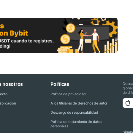
e nosotros
Políticas
Desca
globa
de dif
yecto
Política de privacidad
aplicación
A los titulares de derechos de autor
Descargo de responsabilidad
Política de tratamiento de datos
personales
Sígano