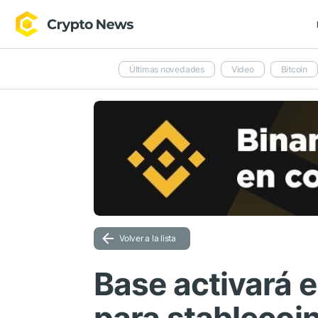
Últimas novedades
Video
Bitcoin
Volver a la lista
Base activará 