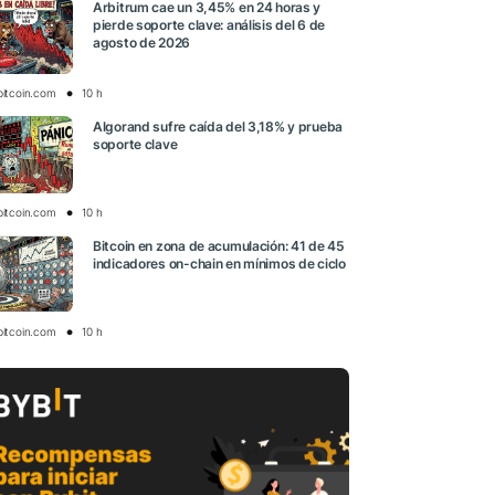
Arbitrum cae un 3,45% en 24 horas y
pierde soporte clave: análisis del 6 de
agosto de 2026
bitcoin.com
10 h
Algorand sufre caída del 3,18% y prueba
soporte clave
bitcoin.com
10 h
Bitcoin en zona de acumulación: 41 de 45
indicadores on-chain en mínimos de ciclo
bitcoin.com
10 h