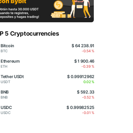
P 5 Cryptocurrencies
Bitcoin
$ 64 238.91
BTC
-0.54 %
Ethereum
$ 1 900.46
ETH
-0.39 %
Tether USDt
$ 0.99912962
USDT
0.02 %
BNB
$ 592.33
BNB
-0.52 %
USDC
$ 0.99982525
USDC
-0.01 %