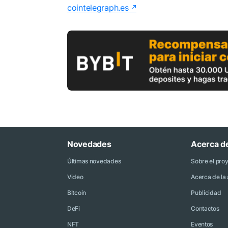
cointelegraph.es
Novedades
Acerca d
Últimas novedades
Sobre el pro
Video
Acerca de la 
Bitcoin
Publicidad
DeFi
Contactos
NFT
Eventos