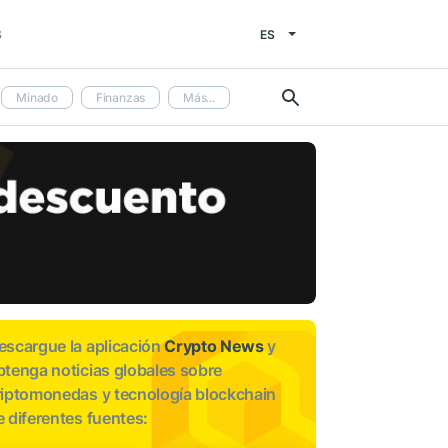
ES
S
Minado
Finanzas
Más...
escargue la aplicación
Crypto News
y
btenga noticias globales sobre
riptomonedas y tecnología blockchain
e diferentes fuentes: