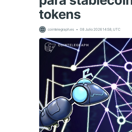
para stablecoi
tokens
cointelegraph.es
08 Julio 2026 14:58, UTC