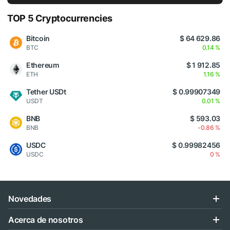
TOP 5 Cryptocurrencies
Bitcoin
$ 64 629.86
BTC
0.14 %
Ethereum
$ 1 912.85
ETH
1.16 %
Tether USDt
$ 0.99907349
USDT
0.01 %
BNB
$ 593.03
BNB
-0.86 %
USDC
$ 0.99982456
USDC
0 %
Novedades
Acerca de nosotros