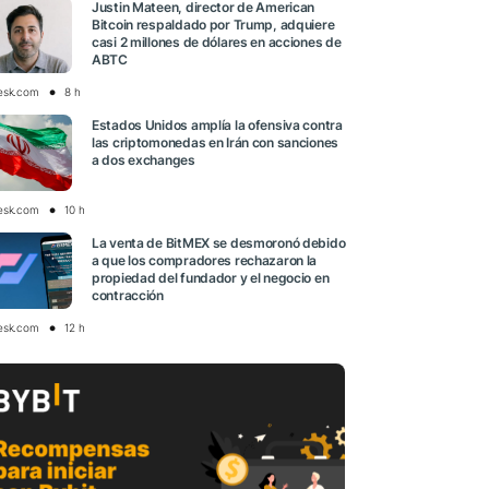
Justin Mateen, director de American
Bitcoin respaldado por Trump, adquiere
casi 2 millones de dólares en acciones de
ABTC
esk.com
8 h
Estados Unidos amplía la ofensiva contra
las criptomonedas en Irán con sanciones
a dos exchanges
esk.com
10 h
La venta de BitMEX se desmoronó debido
a que los compradores rechazaron la
propiedad del fundador y el negocio en
contracción
esk.com
12 h