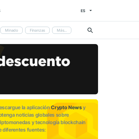
ES
S
Minado
Finanzas
Más...
escargue la aplicación
Crypto News
y
btenga noticias globales sobre
riptomonedas y tecnología blockchain
e diferentes fuentes: