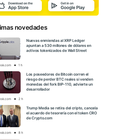
timas novedades
Nuevas enmiendas al XRP Ledger
apuntan a 530 millones de dólares en
activos tokenizados de Wall Street
esk.com
1 h
Los poseedores de Bitcoin corren el
riesgo de perder BTC reales si venden
monedas del fork BIP-110, advierte un
desarrollador
esk.com
2 h
Trump Media se retira del cripto, cancela
el acuerdo de tesorería con el token CRO
de Crypto.com
esk.com
8 h