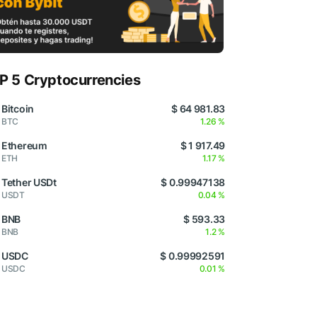
P 5 Cryptocurrencies
Bitcoin
$ 64 981.83
BTC
1.26 %
Ethereum
$ 1 917.49
ETH
1.17 %
Tether USDt
$ 0.99947138
USDT
0.04 %
BNB
$ 593.33
BNB
1.2 %
USDC
$ 0.99992591
USDC
0.01 %