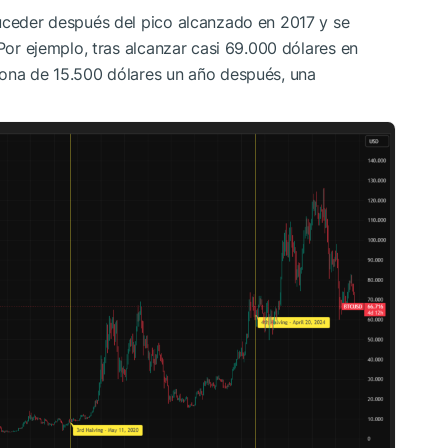
suceder después del pico alcanzado en 2017 y se
 Por ejemplo, tras alcanzar casi 69.000 dólares en
zona de 15.500 dólares un año después, una