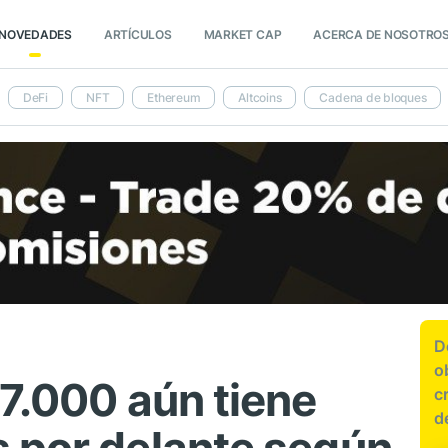
NOVEDADES
ARTÍCULOS
MARKET CAP
ACERCA DE NOSOTRO
DeFi
NFT
Ethereum
Altcoins
Cadena de bloques
D
o
67.000 aún tiene
c
d