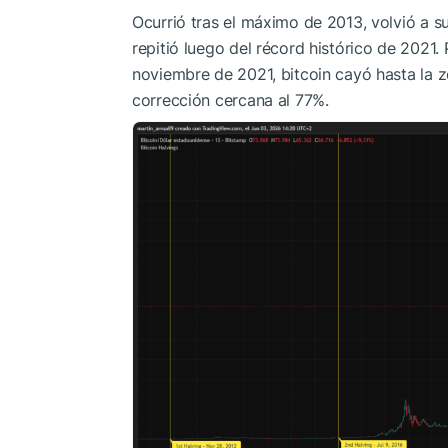
Ocurrió tras el máximo de 2013, volvió a 
repitió luego del récord histórico de 2021.
noviembre de 2021, bitcoin cayó hasta la 
corrección cercana al 77%.