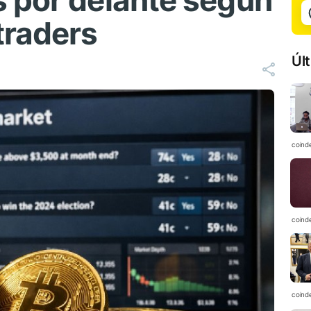
 por delante según
traders
Úl
coind
coind
coind