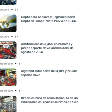
esk.com
6 h
Cripto para Asesores: Reglamentación
Cripto en Europa, Vista Previa de EE.UU.
esk.com
8 h
Arbitrum cae un 3,45% en 24 horas y
pierde soporte clave: análisis del 6 de
agosto de 2026
bitcoin.com
8 h
Algorand sufre caída del 3,18% y prueba
soporte clave
bitcoin.com
8 h
Bitcoin en zona de acumulación: 41 de 45
indicadores on-chain en mínimos de ciclo