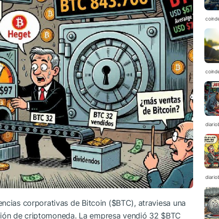
coind
coind
diario
diario
ncias corporativas de Bitcoin (
$BTC
), atraviesa una
ión de criptomoneda. La empresa vendió 32
$BTC