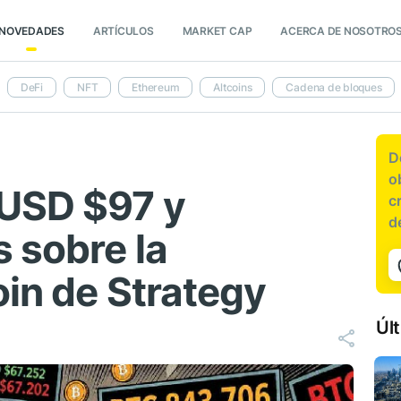
NOVEDADES
ARTÍCULOS
MARKET CAP
ACERCA DE NOSOTRO
DeFi
NFT
Ethereum
Altcoins
Cadena de bloques
D
o
 USD $97 y
c
d
 sobre la
oin de Strategy
Úl