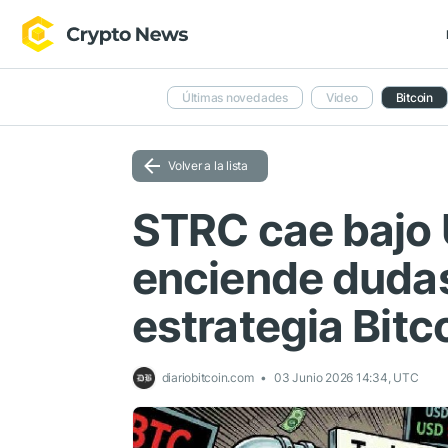
Últimas novedades
Video
Bitcoin
Volver a la lista
STRC cae bajo
enciende dudas
estrategia Bitc
diariobitcoin.com
03 Junio 2026 14:34, UTC