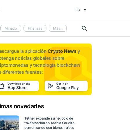
ES
S
Minado
Finanzas
Más...
escargue la aplicación
Crypto News
y
btenga noticias globales sobre
riptomonedas y tecnología blockchain
e diferentes fuentes:
timas novedades
Tether expande su negocio de
tokenización en Arabia Saudita,
comenzando con bienes raíces