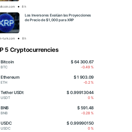
bitcoin.com
8 h
Los Inversores Evalúan las Proyecciones
de Precio de $1,000 para XRP
in-turk.com
8 h
P 5 Cryptocurrencies
Bitcoin
$ 64 300.67
BTC
-0.49 %
Ethereum
$ 1 903.09
ETH
-0.2 %
Tether USDt
$ 0.99913044
USDT
0 %
BNB
$ 591.48
BNB
-0.28 %
USDC
$ 0.99990150
USDC
0 %