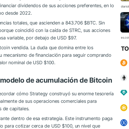
inanciar dividendos de sus acciones preferentes, en lo
diario
ipo desde 2022.
encias totales, que ascienden a 843.706
$BTC
. Sin
orque coincidió con la caída de STRC, sus acciones
asa variable, por debajo de USD $97.
es.co
itcoin vendida. La duda que domina entre los
TO
 su mecanismo de financiación para seguir comprando
alor nominal de USD $100.
l modelo de acumulación de Bitcoin
 recordar cómo Strategy construyó su enorme tesorería
palmente de sus operaciones comerciales para
 de capitales.
ante dentro de esa estrategia. Este instrumento paga
do para cotizar cerca de USD $100, un nivel que