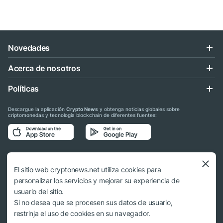
Novedades
Acerca de nosotros
Políticas
Descargue la aplicación
Crypto News
y obtenga noticias globales sobre
criptomonedas y tecnología blockchain de diferentes fuentes:
Síganos en las redes sociales
El sitio web cryptonews.net utiliza cookies para
personalizar los servicios y mejorar su experiencia de
usuario del sitio.
Si no desea que se procesen sus datos de usuario,
© 2018 - 2026 Crypto News. Al usar los materiales no es obligatorio citar a
restrinja el uso de cookies en su navegador.
cryptonews.net.