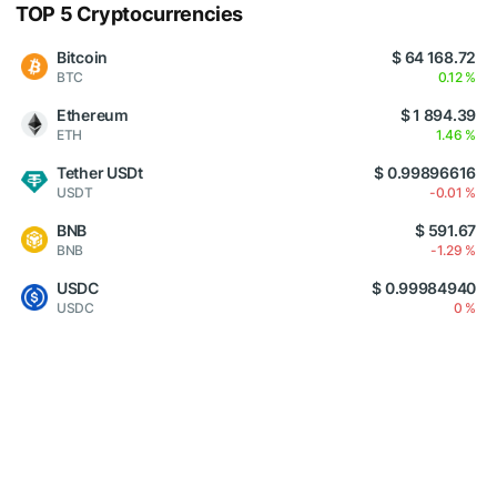
TOP 5 Cryptocurrencies
Bitcoin
$ 64 168.72
BTC
0.12 %
Ethereum
$ 1 894.39
ETH
1.46 %
Tether USDt
$ 0.99896616
USDT
-0.01 %
BNB
$ 591.67
BNB
-1.29 %
USDC
$ 0.99984940
USDC
0 %