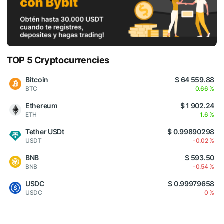
TOP 5 Cryptocurrencies
Bitcoin
$ 64 559.88
BTC
0.66 %
Ethereum
$ 1 902.24
ETH
1.6 %
Tether USDt
$ 0.99890298
USDT
-0.02 %
BNB
$ 593.50
BNB
-0.54 %
USDC
$ 0.99979658
USDC
0 %