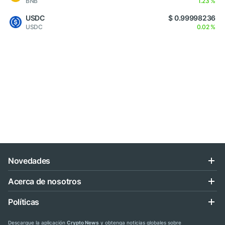
BNB
1.23 %
USDC
$ 0.99998236
USDC
0.02 %
Novedades
Acerca de nosotros
Políticas
Descargue la aplicación
Crypto News
y obtenga noticias globales sobre