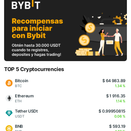
TOP 5 Cryptocurrencies
Bitcoin
$ 64 983.89
BTC
1.34 %
Ethereum
$ 1 916.35
ETH
1.14 %
Tether USDt
$ 0.99950815
USDT
0.06 %
BNB
$ 593.19