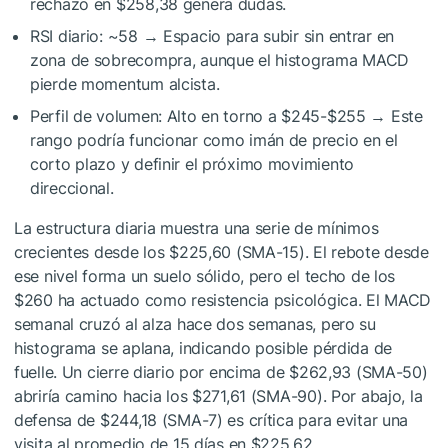
rechazo en $258,38 genera dudas.
RSI diario: ~58 → Espacio para subir sin entrar en
zona de sobrecompra, aunque el histograma MACD
pierde momentum alcista.
Perfil de volumen: Alto en torno a $245-$255 → Este
rango podría funcionar como imán de precio en el
corto plazo y definir el próximo movimiento
direccional.
La estructura diaria muestra una serie de mínimos
crecientes desde los $225,60 (SMA-15). El rebote desde
ese nivel forma un suelo sólido, pero el techo de los
$260 ha actuado como resistencia psicológica. El MACD
semanal cruzó al alza hace dos semanas, pero su
histograma se aplana, indicando posible pérdida de
fuelle. Un cierre diario por encima de $262,93 (SMA-50)
abriría camino hacia los $271,61 (SMA-90). Por abajo, la
defensa de $244,18 (SMA-7) es crítica para evitar una
visita al promedio de 15 días en $225,62.