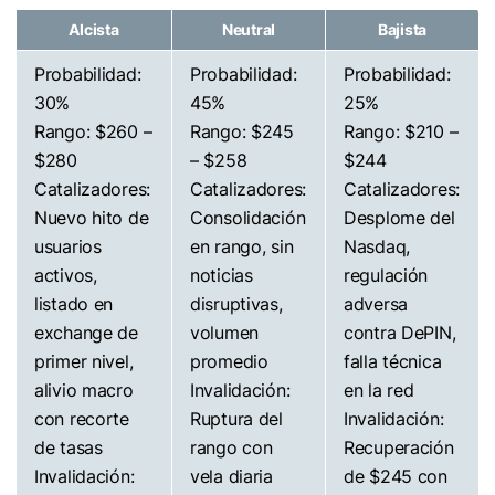
Alcista
Neutral
Bajista
Probabilidad:
Probabilidad:
Probabilidad:
30%
45%
25%
Rango: $260 –
Rango: $245
Rango: $210 –
$280
– $258
$244
Catalizadores:
Catalizadores:
Catalizadores:
Nuevo hito de
Consolidación
Desplome del
usuarios
en rango, sin
Nasdaq,
activos,
noticias
regulación
listado en
disruptivas,
adversa
exchange de
volumen
contra DePIN,
primer nivel,
promedio
falla técnica
alivio macro
Invalidación:
en la red
con recorte
Ruptura del
Invalidación:
de tasas
rango con
Recuperación
Invalidación:
vela diaria
de $245 con