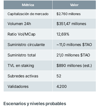
Métrica
Valor
Capitalización de mercado
$2.760 millones
Volumen 24h
$351,47 millones
Ratio Vol/MCap
12,69%
Suministro circulante
~11,0 millones
$TAO
Suministro total
21,0 millones
$TAO
TVL en staking
$890 millones (est.)
Subredes activas
52
Validadores
4.200
Escenarios y niveles probables