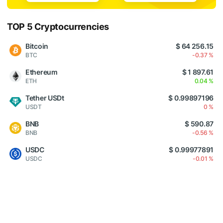
TOP 5 Cryptocurrencies
Bitcoin
$ 64 256.15
BTC
-0.37 %
Ethereum
$ 1 897.61
ETH
0.04 %
Tether USDt
$ 0.99897196
USDT
0 %
BNB
$ 590.87
BNB
-0.56 %
USDC
$ 0.99977891
USDC
-0.01 %