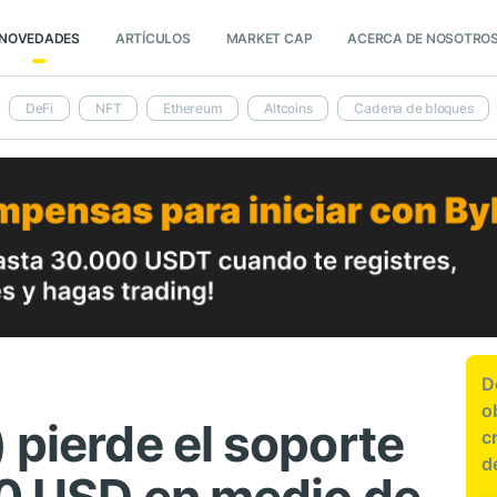
NOVEDADES
ARTÍCULOS
MARKET CAP
ACERCA DE NOSOTRO
DeFi
NFT
Ethereum
Altcoins
Cadena de bloques
D
o
 pierde el soporte
c
d