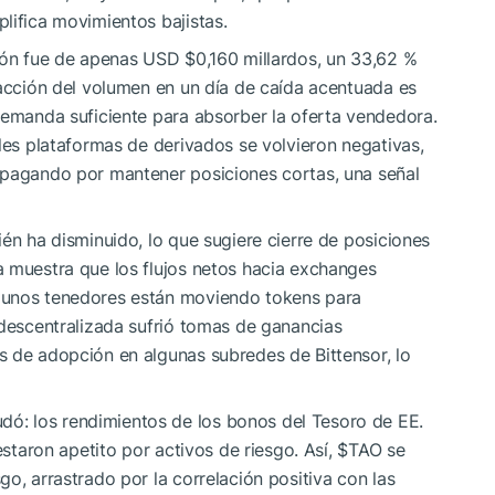
lifica movimientos bajistas.
ción fue de apenas USD $0,160 millardos, un 33,62 %
racción del volumen en un día de caída acentuada es
demanda suficiente para absorber la oferta vendedora.
ales plataformas de derivados se volvieron negativas,
 pagando por mantener posiciones cortas, una señal
én ha disminuido, lo que sugiere cierre de posiciones
a muestra que los flujos netos hacia exchanges
gunos tenedores están moviendo tokens para
 descentralizada sufrió tomas de ganancias
s de adopción en algunas subredes de Bittensor, lo
: los rendimientos de los bonos del Tesoro de EE.
estaron apetito por activos de riesgo. Así,
$TAO
se
o, arrastrado por la correlación positiva con las