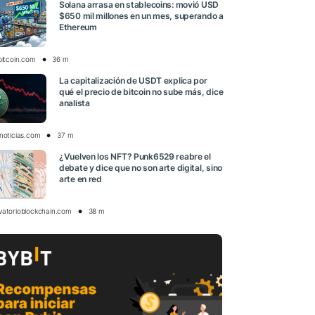
Solana arrasa en stablecoins: movió USD
$650 mil millones en un mes, superando a
Ethereum
bitcoin.com
36 m
La capitalización de USDT explica por
qué el precio de bitcoin no sube más, dice
analista
onoticias.com
37 m
¿Vuelven los NFT? Punk6529 reabre el
debate y dice que no son arte digital, sino
arte en red
vatorioblockchain.com
38 m