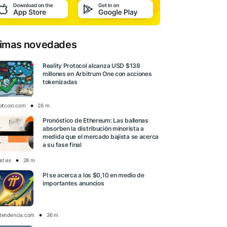
timas novedades
Reality Protocol alcanza USD $138
millones en Arbitrum One con acciones
tokenizadas
bitcoin.com
26 m
Pronóstico de Ethereum: Las ballenas
absorben la distribución minorista a
medida que el mercado bajista se acerca
a su fase final
et.es
28 m
PI se acerca a los $0,10 en medio de
importantes anuncios
otendencia.com
36 m