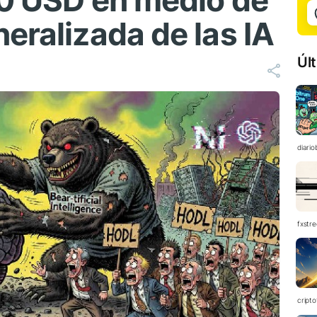
00 USD en medio de
eralizada de las IA
Úl
diario
fxstre
cript