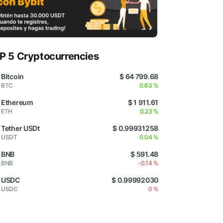
P 5 Cryptocurrencies
Bitcoin
$ 64 799.68
BTC
0.63 %
Ethereum
$ 1 911.61
ETH
0.23 %
Tether USDt
$ 0.99931258
USDT
0.04 %
BNB
$ 591.48
BNB
-0.14 %
USDC
$ 0.99992030
USDC
0 %