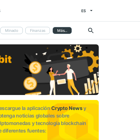
ES
S
Minado
Finanzas
Más...
escargue la aplicación
Crypto News
y
btenga noticias globales sobre
riptomonedas y tecnología blockchain
e diferentes fuentes: