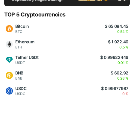
TOP 5 Cryptocurrencies
Bitcoin
$ 65 084.45
BTC
0.54 %
Ethereum
$ 1 922.40
ETH
0.5 %
Tether USDt
$ 0.99922446
USDT
0.01 %
BNB
$ 602.92
BNB
0.28 %
USDC
$ 0.99977987
USDC
0 %