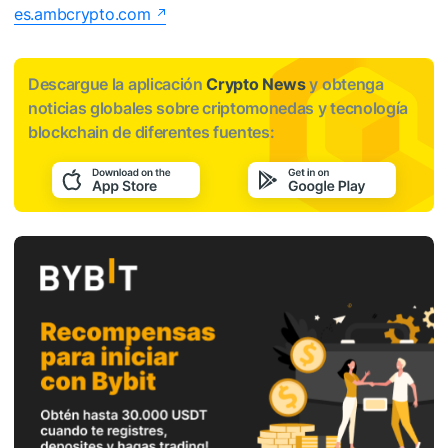
es.ambcrypto.com
Descargue la aplicación
Crypto News
y obtenga
noticias globales sobre criptomonedas y tecnología
blockchain de diferentes fuentes: