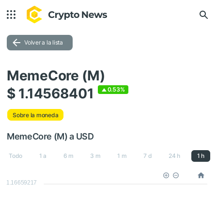
Volver a la lista
MemeCore (M)
$ 1.14568401
0.53%
Sobre la moneda
MemeCore (M) a USD
Todo
1 a
6 m
3 m
1 m
7 d
24 h
1 h
1.16659217