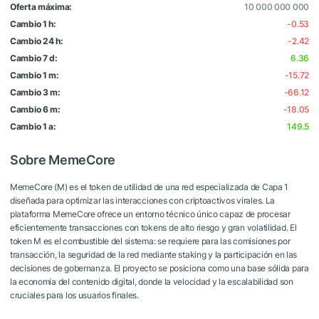
Oferta máxima:
10 000 000 000
Cambio 1 h:
-0.53
Cambio 24 h:
-2.42
Cambio 7 d:
6.36
Cambio 1 m:
-15.72
Cambio 3 m:
-66.12
Cambio 6 m:
-18.05
Cambio 1 a:
149.5
Sobre MemeCore
MemeCore (M) es el token de utilidad de una red especializada de Capa 1
diseñada para optimizar las interacciones con criptoactivos virales. La
plataforma MemeCore ofrece un entorno técnico único capaz de procesar
eficientemente transacciones con tokens de alto riesgo y gran volatilidad. El
token M es el combustible del sistema: se requiere para las comisiones por
transacción, la seguridad de la red mediante staking y la participación en las
decisiones de gobernanza. El proyecto se posiciona como una base sólida para
la economía del contenido digital, donde la velocidad y la escalabilidad son
cruciales para los usuarios finales.