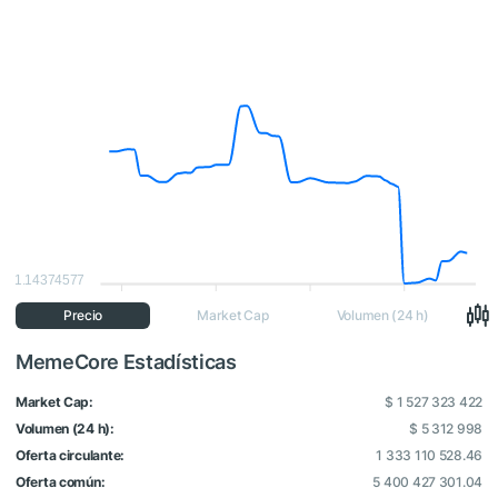
1.14374577
Precio
Market Cap
Volumen (24 h)
MemeCore Estadísticas
Market Cap:
$ 1 527 323 422
Volumen (24 h):
$ 5 312 998
Oferta circulante:
1 333 110 528.46
Oferta común:
5 400 427 301.04