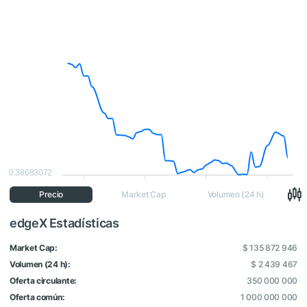
0.38683072
Precio
Market Cap
Volumen (24 h)
edgeX Estadísticas
Market Cap:
$ 135 872 946
Volumen (24 h):
$ 2 439 467
Oferta circulante:
350 000 000
Oferta común:
1 000 000 000