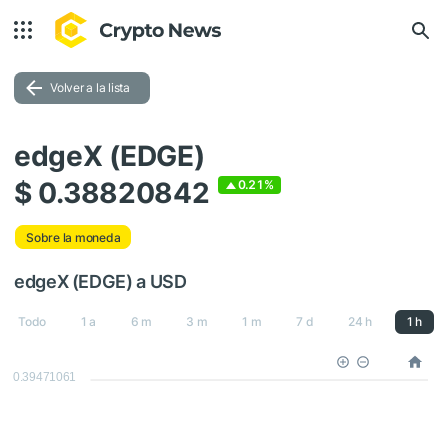
Volver a la lista
edgeX (EDGE)
$ 0.38820842
0.21%
Sobre la moneda
edgeX (EDGE) a USD
Todo
1 a
6 m
3 m
1 m
7 d
24 h
1 h
0.39471061