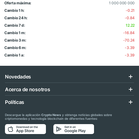
Oferta máxima:
1 000 000 000
Cambio 1 h:
-0.21
Cambio 24 h:
-0.84
Cambio 7 d:
12.22
Cambio 1 m:
-16.84
Cambio 3 m:
-70.24
Cambio 6 m:
-3.39
Cambio 1 a:
-3.39
Novedades
Acerca de nosotros
Políticas
Descargue la aplicación
Crypto News
y obtenga noticias globales sobre
criptomonedas y tecnología blockchain de diferentes fuentes: