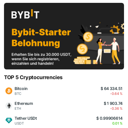
TOP 5 Cryptocurrencies
Bitcoin
$ 64 334.51
BTC
-0.64 %
Ethereum
$ 1 903.74
ETH
-0.36 %
Tether USDt
$ 0.99906614
USDT
0.01 %