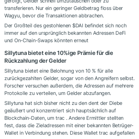
gefolgt, Gelder schnell umzutauschen oder zu
transferieren. Nur ein geringer Geldbetrag floss über
Wagyu, bevor die Transaktionen abbrachen.
Der Großteil des gestohlenen
$DAI
befindet sich noch
immer auf den ursprünglich bekannten
Adressen
DeFi
und On-Chain-Swaps könnten
erneut
Sillytuna bietet eine 10%ige Prämie für die
Rückzahlung der Gelder
Sillytuna
bietet
eine Belohnung von 10 % für alle
zurückgezahlten Gelder, sogar von den Angreifern selbst.
Forscher versuchen außerdem, die Adressen auf mehrere
Protokolle zu verteilen, um Gelder abzufangen.
Sillytuna hat sich bisher nicht zu den
dent
der Diebe
geäußert und konzentriert sich hauptsächlich auf
Blockchain-Daten, um
trac
. Andere Ermittler stellten
fest, dass die Zieladressen mit einer bekannten Betrüger-
Wallet in Verbindung stehen. Diese
Wallet
trac
aufgefallen