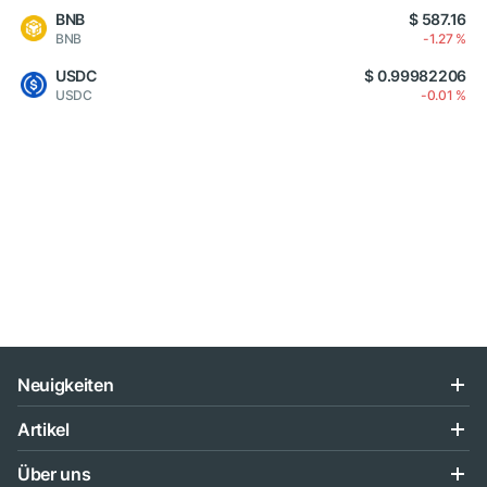
BNB
$ 587.16
BNB
-1.27 %
USDC
$ 0.99982206
USDC
-0.01 %
Neuigkeiten
Artikel
Über uns