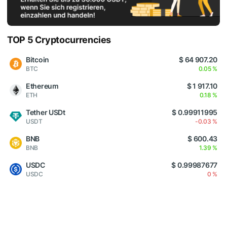
TOP 5 Cryptocurrencies
Bitcoin
$ 64 907.20
BTC
0.05 %
Ethereum
$ 1 917.10
ETH
0.18 %
Tether USDt
$ 0.99911995
USDT
-0.03 %
BNB
$ 600.43
BNB
1.39 %
USDC
$ 0.99987677
USDC
0 %