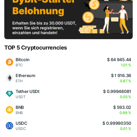
TOP 5 Cryptocurrencies
Bitcoin
$ 64 945.44
BTC
1.01 %
Ethereum
$ 1 916.36
ETH
0.87 %
Tether USDt
$ 0.99948081
USDT
0.05 %
BNB
$ 593.02
BNB
0.99 %
USDC
$ 0.99990350
USDC
0.01 %