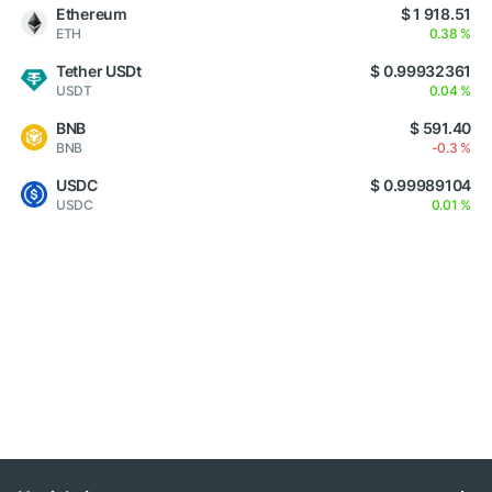
Ethereum
$ 1 918.51
ETH
0.38 %
Tether USDt
$ 0.99932361
USDT
0.04 %
BNB
$ 591.40
BNB
-0.3 %
USDC
$ 0.99989104
USDC
0.01 %