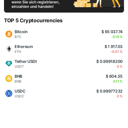
TOP 5 Cryptocurrencies
Bitcoin
$ 65 037.74
BTC
0.19 %
Ethereum
$ 1 917.03
ETH
-0.07 %
Tether USDt
$ 0.99918200
USDT
0 %
BNB
$ 604.55
BNB
0.11 %
USDC
$ 0.99977232
USDC
0 %