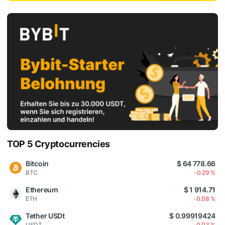
TOP 5 Cryptocurrencies
Bitcoin
$ 64 778.66
BTC
-0.29 %
Ethereum
$ 1 914.71
ETH
-0.08 %
Tether USDt
$ 0.99919424
USDT
-0.03 %