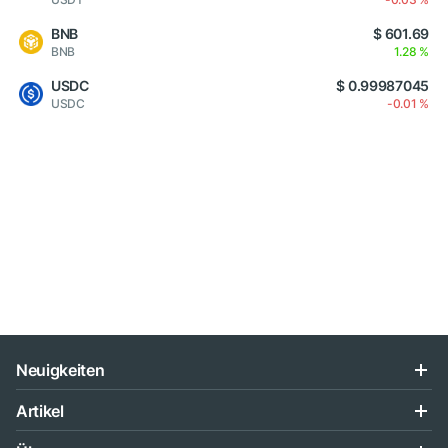
BNB
$ 601.69
BNB
1.28 %
USDC
$ 0.99987045
USDC
-0.01 %
Neuigkeiten
Artikel