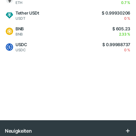
ETH
0.7 %
Tether USDt
$ 0.99930206
USDT
0 %
BNB
$ 605.23
BNB
2.33 %
USDC
$ 0.99988737
USDC
0 %
Neuigkeiten