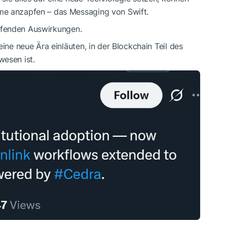
me anzapfen – das Messaging von Swift.
reifenden Auswirkungen.
eine neue Ära einläuten, in der Blockchain Teil des
wesen ist.