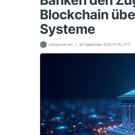
Banken den Zugr
Blockchain üb
Systeme
coinjournal.net
30 September 2025 10:16, UTC