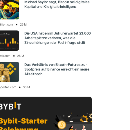
Michael Saylor sagt, Bitcoin sei digitales
Kapital und KI digitale Intelligenz
dition.com
26 M
Die USA haben im Juli unerwartet 23.000
Arbeitsplätze verloren, was die
Zinserhöhungen der Fed infrage stellt
esk.com
26 M
Das Verhältnis von Bitcoin-Futures zu -
Spotpreis auf Binance erreicht ein neues
Allzeithoch
opolitan.com
30 M