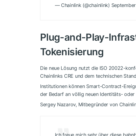
— Chainlink (@chainlink) September
Plug-and-Play-Infrast
Tokenisierung
Die neue Lösung nutzt die ISO 20022-kon
Chainlinks CRE und dem technischen Standa
Institutionen können Smart-Contract-Ereig
der Bedarf an völlig neuen Identitäts- ode
Sergey Nazarov, Mitbegründer von Chainlin
Ich freue mich sehr über diese bahn