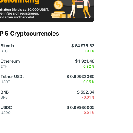
P 5 Cryptocurrencies
Bitcoin
$ 64 975.53
BTC
1.01 %
Ethereum
$ 1 921.48
ETH
0.92 %
Tether USDt
$ 0.99932360
USDT
0.05 %
BNB
$ 592.34
BNB
-0.01 %
USDC
$ 0.99986005
USDC
-0.01 %