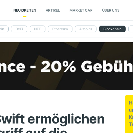
NEUIGKEITEN
ARTIKEL
MARKET CAP
ÜBER UNS
oin
DeFi
NFT
Ethereum
Altcoins
Blockchain
H
u
Swift ermöglichen
K
T