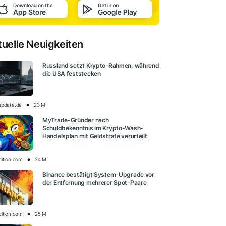
tuelle Neuigkeiten
Russland setzt Krypto-Rahmen, während
die USA feststecken
update.de
23 M
MyTrade-Gründer nach
Schuldbekenntnis im Krypto-Wash-
Handelsplan mit Geldstrafe verurteilt
dition.com
24 M
Binance bestätigt System-Upgrade vor
der Entfernung mehrerer Spot-Paare
dition.com
25 M