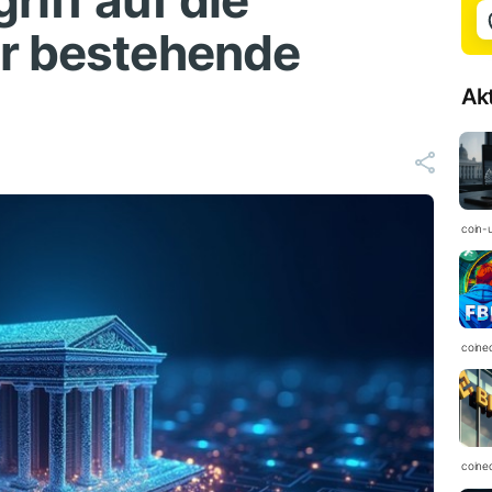
iff auf die
er bestehende
Ak
coin-
coine
coine