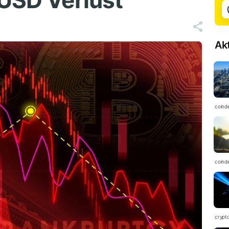
 USD Verlust
Ak
coind
coind
crypt