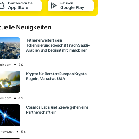
tuelle Neuigkeiten
Tether erweitert sein
Tokenisierungsgeschäft nach Saudi-
Arabien und beginnt mit Immobilien
esk.com
3 S
Krypto für Berater: Europas Krypto-
Regeln, Vorschau USA
esk.com
4 S
Cosmos Labs und Zeeve gehen eine
Partnerschaft ein
onews.net
5 S