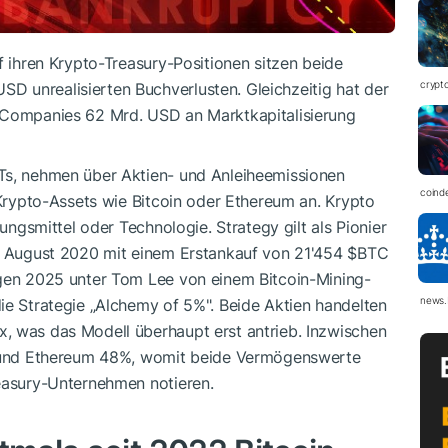
f ihren Krypto-Treasury-Positionen sitzen beide
crypt
 unrealisierten Buchverlusten. Gleichzeitig hat der
y Companies 62 Mrd. USD an Marktkapitalisierung
Ts, nehmen über Aktien- und Anleiheemissionen
coind
 Krypto-Assets wie Bitcoin oder Ethereum an. Krypto
lungsmittel oder Technologie. Strategy gilt als Pionier
im August 2020 mit einem Erstankauf von 21'454
$BTC
egen 2025 unter Tom Lee von einem Bitcoin-Mining-
news.
ie Strategie „Alchemy of 5%". Beide Aktien handelten
, was das Modell überhaupt erst antrieb. Inzwischen
er und Ethereum 48%, womit beide Vermögenswerte
reasury-Unternehmen notieren.