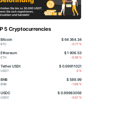
P 5 Cryptocurrencies
Bitcoin
$ 64 364.34
BTC
-0.77 %
Ethereum
$ 1 906.53
ETH
-0.59 %
Tether USDt
$ 0.99911021
USDT
0 %
BNB
$ 589.99
BNB
-1.66 %
USDC
$ 0.99983056
USDC
-0.01 %