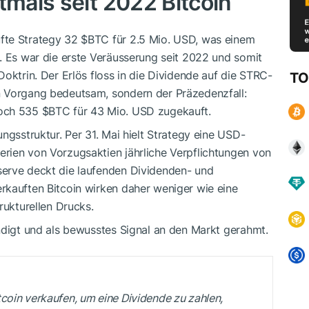
tmals seit 2022 Bitcoin
fte Strategy 32
$BTC
für 2.5 Mio. USD, was einem
. Es war die erste Veräusserung seit 2022 und somit
oktrin. Der Erlös floss in die Dividende auf die STRC-
TO
n Vorgang bedeutsam, sondern der Präzedenzfall:
noch 535
$BTC
für 43 Mio. USD zugekauft.
ngsstruktur. Per 31. Mai hielt Strategy eine USD-
rien von Vorzugsaktien jährliche Verpflichtungen von
serve deckt die laufenden Dividenden- und
rkauften Bitcoin wirken daher weniger wie eine
rukturellen Drucks.
ndigt und als bewusstes Signal an den Markt gerahmt.
coin verkaufen, um eine Dividende zu zahlen,