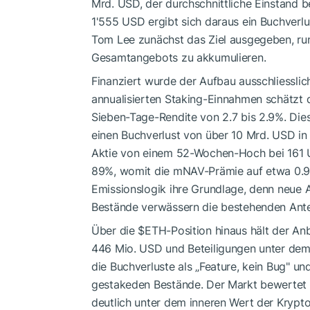
Mrd. USD, der durchschnittliche Einstand 
1'555 USD ergibt sich daraus ein Buchverl
Tom Lee zunächst das Ziel ausgegeben, ru
Gesamtangebots zu akkumulieren.
Finanziert wurde der Aufbau ausschliesslic
annualisierten Staking-Einnahmen schätzt 
Sieben-Tage-Rendite von 2.7 bis 2.9%. Dies
einen Buchverlust von über 10 Mrd. USD in 
Aktie von einem 52-Wochen-Hoch bei 161 U
89%, womit die mNAV-Prämie auf etwa 0.95x
Emissionslogik ihre Grundlage, denn neue A
Bestände verwässern die bestehenden Ante
Über die
$ETH
-Position hinaus hält der A
446 Mio. USD und Beteiligungen unter dem
die Buchverluste als „Feature, kein Bug" u
gestakeden Bestände. Der Markt bewertet d
deutlich unter dem inneren Wert der Krypt