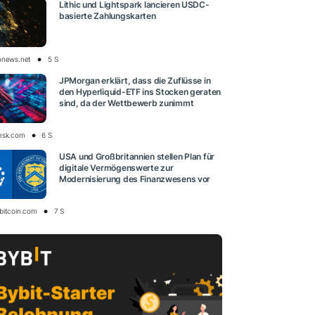
Lithic und Lightspark lancieren USDC-
basierte Zahlungskarten
onews.net
5 S
JPMorgan erklärt, dass die Zuflüsse in
den Hyperliquid-ETF ins Stocken geraten
sind, da der Wettbewerb zunimmt
esk.com
6 S
USA und Großbritannien stellen Plan für
digitale Vermögenswerte zur
Modernisierung des Finanzwesens vor
bitcoin.com
7 S