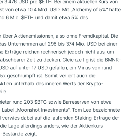
bei 3'476 USD pro
$ETH
. Bei einem aktuellen Kurs von
ust von etwa 10.4 Mrd. USD. Mit „Alchemy of 5%" hatte
nd 6 Mio.
$ETH
und damit etwa 5% des
h über Aktienemissionen, also ohne Fremdkapital. Die
das Unternehmen auf 296 bis 374 Mio. USD bei einer
e Erträge reichen rechnerisch jedoch nicht aus, um
absehbarer Zeit zu decken. Gleichzeitig ist die BMNR-
SD auf unter 17 USD gefallen, ein Minus von rund
 geschrumpft ist. Somit verliert auch die
ktien unterhalb des inneren Werts der Krypto-
ile.
nbieter rund 203
$BTC
sowie Barreserven von etwa
 Label „Moonshot Investments". Tom Lee bezeichnete
nd verwies dabei auf die laufenden Staking-Erträge der
ie Lage allerdings anders, wie der Aktienkurs
o-Bestände zeigt.