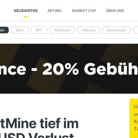
NEUIGKEITEN
ARTIKEL
MARKET CAP
ÜBER UNS
oin
DeFi
NFT
Ethereum
Altcoins
Blockchain
H
u
tMine tief im
K
T