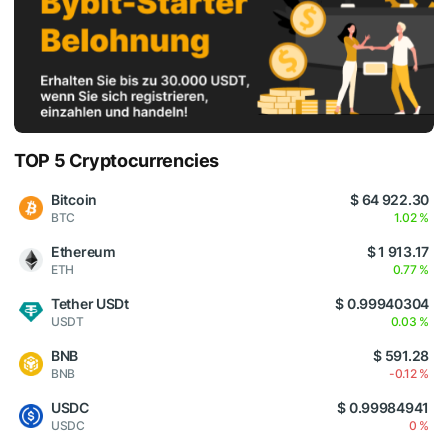
TOP 5 Cryptocurrencies
Bitcoin
$ 64 922.30
BTC
1.02 %
Ethereum
$ 1 913.17
ETH
0.77 %
Tether USDt
$ 0.99940304
USDT
0.03 %
BNB
$ 591.28
BNB
-0.12 %
USDC
$ 0.99984941
USDC
0 %