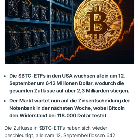
Die
$BTC
-ETFs in den USA wuchsen allein am
12.
September um
642 Millionen Dollar
, wodurch die
gesamten Zuflüsse auf
über
2,3 Milliarden stiegen.
Der Markt wartet nun auf die
Zinsentscheidung
der
Notenbank
in der nächsten Woche, wobei Bitcoin
den Widerstand bei 118.000 Dollar testet.
Die Zuflüsse in
$BTC
-ETFs haben sich wieder
beschleunigt,
allein
am
12. September
flossen 642