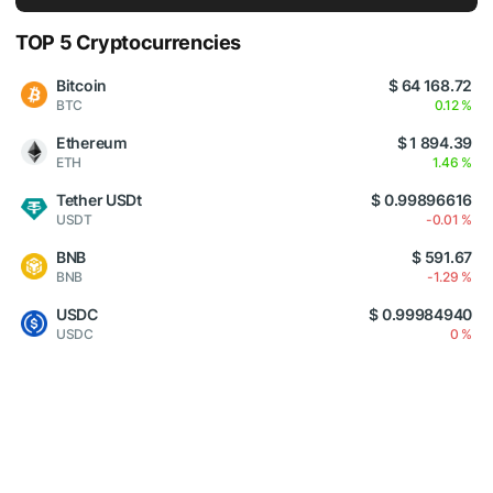
TOP 5 Cryptocurrencies
Bitcoin
$ 64 168.72
BTC
0.12 %
Ethereum
$ 1 894.39
ETH
1.46 %
Tether USDt
$ 0.99896616
USDT
-0.01 %
BNB
$ 591.67
BNB
-1.29 %
USDC
$ 0.99984940
USDC
0 %