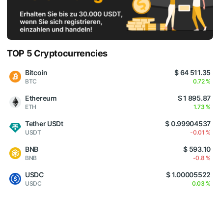
TOP 5 Cryptocurrencies
Bitcoin
$ 64 511.35
BTC
0.72 %
Ethereum
$ 1 895.87
ETH
1.73 %
Tether USDt
$ 0.99904537
USDT
-0.01 %
BNB
$ 593.10
BNB
-0.8 %
USDC
$ 1.00005522
USDC
0.03 %