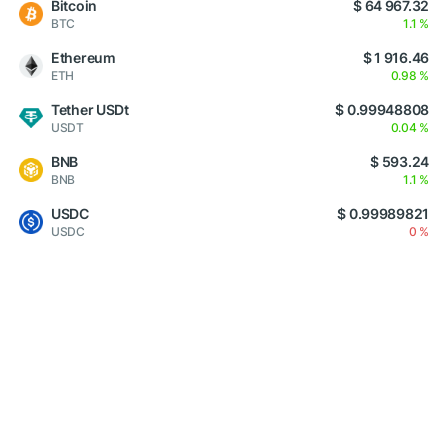
Bitcoin
$ 64 967.32
BTC
1.1 %
Ethereum
$ 1 916.46
ETH
0.98 %
Tether USDt
$ 0.99948808
USDT
0.04 %
BNB
$ 593.24
BNB
1.1 %
USDC
$ 0.99989821
USDC
0 %