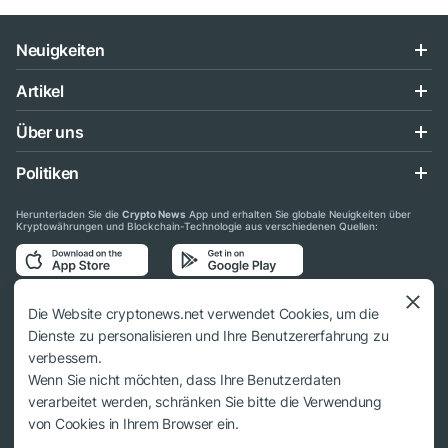
Neuigkeiten
Artikel
Über uns
Politiken
Herunterladen Sie die
Crypto News
App und erhalten Sie globale Neuigkeiten über
Kryptowährungen und Blockchain-Technologie aus verschiedenen Quellen:
Folgen Sie uns auf den sozialen Medien
Die Website cryptonews.net verwendet Cookies, um die
Dienste zu personalisieren und Ihre Benutzererfahrung zu
verbessern.
Wenn Sie nicht möchten, dass Ihre Benutzerdaten
verarbeitet werden, schränken Sie bitte die Verwendung
© 2018 - 2026 Crypto News. Bei der Verwendung der Materialien muss auf
von Cookies in Ihrem Browser ein.
cryptonews.net verwiesen werden.