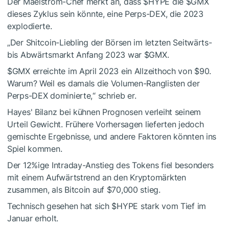
Der Maelstrom-Chef merkt an, dass
$HYPE
die
$GMX
dieses Zyklus sein könnte, eine Perps-DEX, die 2023
explodierte.
„Der Shitcoin-Liebling der Börsen im letzten Seitwärts-
bis Abwärtsmarkt Anfang 2023 war
$GMX
.
$GMX
erreichte im April 2023 ein Allzeithoch von $90.
Warum? Weil es damals die Volumen-Ranglisten der
Perps-DEX dominierte,“ schrieb er.
Hayes' Bilanz bei kühnen Prognosen verleiht seinem
Urteil Gewicht. Frühere Vorhersagen lieferten jedoch
gemischte Ergebnisse, und andere Faktoren könnten ins
Spiel kommen.
Der 12%ige Intraday-Anstieg des Tokens fiel besonders
mit einem Aufwärtstrend an den Kryptomärkten
zusammen, als Bitcoin auf $70,000 stieg.
Technisch gesehen hat sich
$HYPE
stark vom Tief im
Januar erholt.