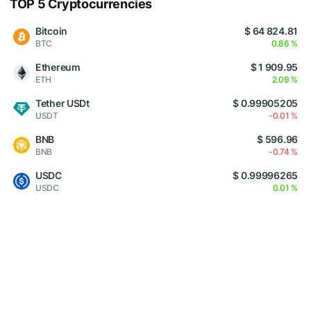
TOP 5 Cryptocurrencies
Bitcoin
$ 64 824.81
BTC
0.86 %
Ethereum
$ 1 909.95
ETH
2.09 %
Tether USDt
$ 0.99905205
USDT
-0.01 %
BNB
$ 596.96
BNB
-0.74 %
USDC
$ 0.99996265
USDC
0.01 %