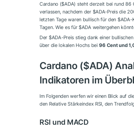
Cardano (
$ADA
) steht derzeit bei rund 8
verlassen, nachdem der
$ADA
-Preis die 2
letzten Tage waren bullisch für den
$ADA
-
Tagen. Wie es für
$ADA
weitergehen könnte,
Der
$ADA
-Preis stieg dank einer bullisch
über die lokalen Hochs bei
96 Cent und 1,
Cardano (
$ADA
) Ana
Indikatoren im Überbl
Im Folgenden werfen wir einen Blick auf di
den Relative Stärkeindex RSI, den Trendfolg
RSI und MACD