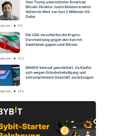
Vom Trump unterstützter American
Bitcoin-Direktor Justin Mateen erwirbt
Aktien im Wert von fast 2 Millionen US-
Dollar
esk.com
9 S
Die USA verschärfen die Krypto-
Durchsetzung gegen den Iran mit
Sanktionen gegen zwei Börsen
esk.com
12 S
BitMEX-Verkauf gescheitert, da Käufer
sich wegen Gründerbeteiligung und
schrumpfendem Geschäft zurückzogen
esk.com
14 S