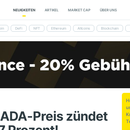
NEUIGKEITEN
ARTIKEL
MARKET CAP
ÜBER UNS
oin
DeFi
NFT
Ethereum
Altcoins
Blockchain
H
u
 ADA-Preis zündet
K
T