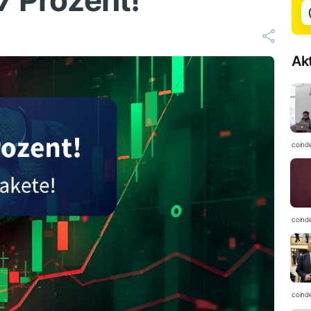
7 Prozent!
Ak
coind
coind
coind