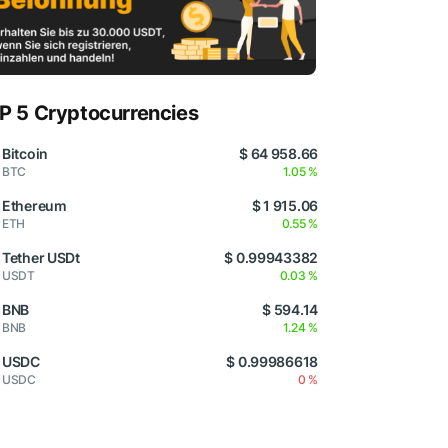
P 5 Cryptocurrencies
Bitcoin
$ 64 958.66
BTC
1.05 %
Ethereum
$ 1 915.06
ETH
0.55 %
Tether USDt
$ 0.99943382
USDT
0.03 %
BNB
$ 594.14
BNB
1.24 %
USDC
$ 0.99986618
USDC
0 %