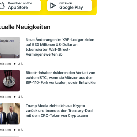
tuelle Neuigkeiten
Neue Änderungen im XRP-Ledger zielen
auf 530 Millionen US-Dollar an
tokenisierten Wall-Street-
Vermögenswerten ab
esk.com
3 S
Bitcoin-Inhaber riskieren den Verlust von
echtem BTC, wenn sie Münzen aus dem
BIP-110-Fork verkaufen, so ein Entwickler
esk.com
4 S
Trump Media zieht sich aus Krypto
zurück und beendet den Treasury-Deal
mit dem CRO-Token von Crypto.com
esk.com
9 S