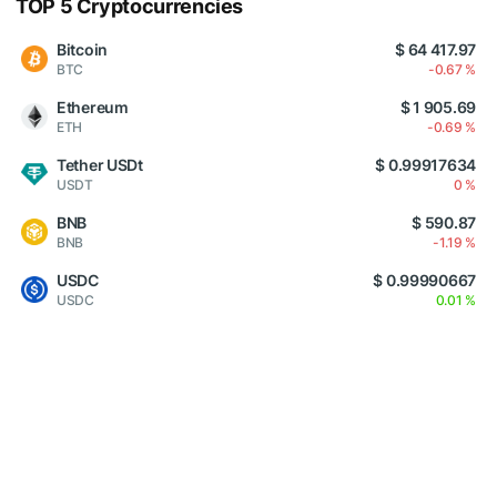
TOP 5 Cryptocurrencies
Bitcoin
$ 64 417.97
BTC
-0.67 %
Ethereum
$ 1 905.69
ETH
-0.69 %
Tether USDt
$ 0.99917634
USDT
0 %
BNB
$ 590.87
BNB
-1.19 %
USDC
$ 0.99990667
USDC
0.01 %