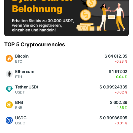
TOP 5 Cryptocurrencies
Bitcoin
$ 64 812.35
BTC
-0.23 %
Ethereum
$ 1 917.02
ETH
0.04 %
Tether USDt
$ 0.99924335
USDT
-0.02 %
BNB
$ 602.39
BNB
1.35 %
USDC
$ 0.99986095
USDC
-0.01 %