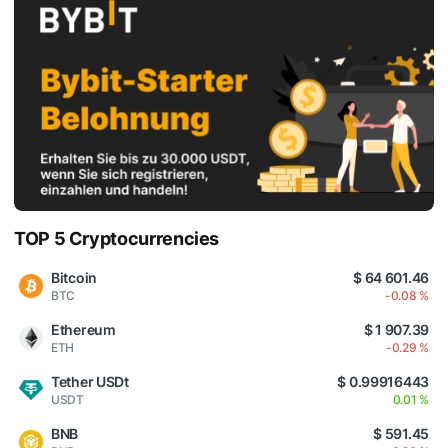
TOP 5 Cryptocurrencies
Bitcoin
$ 64 601.46
BTC
-0.08 %
Ethereum
$ 1 907.39
ETH
-0.29 %
Tether USDt
$ 0.99916443
USDT
0.01 %
BNB
$ 591.45