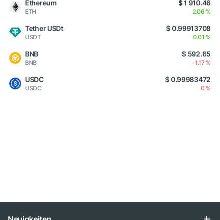
Ethereum
$ 1 910.46
ETH
2.06 %
Tether USDt
$ 0.99913708
USDT
0.01 %
BNB
$ 592.65
BNB
-1.17 %
USDC
$ 0.99983472
USDC
0 %
Neuigkeiten