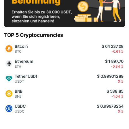
TOP 5 Cryptocurrencies
Bitcoin
$ 64 237.08
BTC
-0.61 %
Ethereum
$ 1 897.70
ETH
-0.34 %
Tether USDt
$ 0.99901289
USDT
0 %
BNB
$ 588.85
BNB
-1.04 %
USDC
$ 0.99978254
USDC
0 %