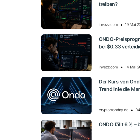
treiben?
invezz.com
19 Mai 2
ONDO-Preisprogno
bei $0.33 verteid
invezz.com
14 Mai 2
Der Kurs von Ond
Trendlinie die Ma
cryptomonday.de
04
ONDO fällt 6 % – 