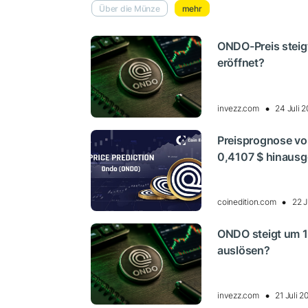
Über die Münze
mehr
ONDO-Preis steig
eröffnet?
invezz.com
24 Juli 
Preisprognose vo
0,4107 $ hinaus
coinedition.com
22 J
ONDO steigt um 
auslösen?
invezz.com
21 Juli 