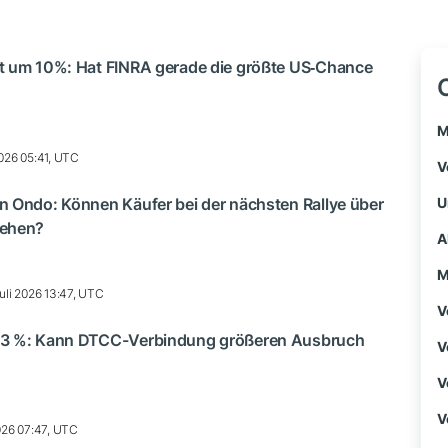
t um 10%: Hat FINRA gerade die größte US‑Chance
M
2026 05:41, UTC
V
n Ondo: Können Käufer bei der nächsten Rallye über
U
gehen?
A
M
uli 2026 13:47, UTC
V
13 %: Kann DTCC-Verbindung größeren Ausbruch
V
V
V
2026 07:47, UTC