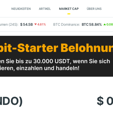
NEUIGKEITEN
ARTIKEL
MARKET CAP
ÜBER UNS
umen (24S):
$ 54.5B
BTC Dominance:
BTC 58.84%
4.61%
0.0
NDO)
$ 