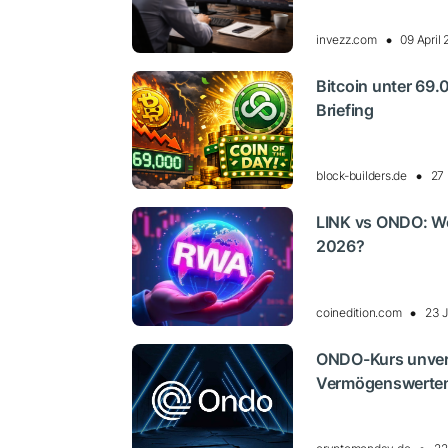
invezz.com
09 April
Bitcoin unter 69.
Briefing
block-builders.de
27
LINK vs ONDO: We
2026?
coinedition.com
23 J
ONDO-Kurs unverä
Vermögenswerten