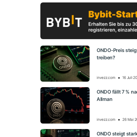
ONDO-Preis steig
treiben?
invezz.com
16 Juli 
ONDO fällt 7 % n
Allman
invezz.com
26 Mai 2
ONDO steigt star