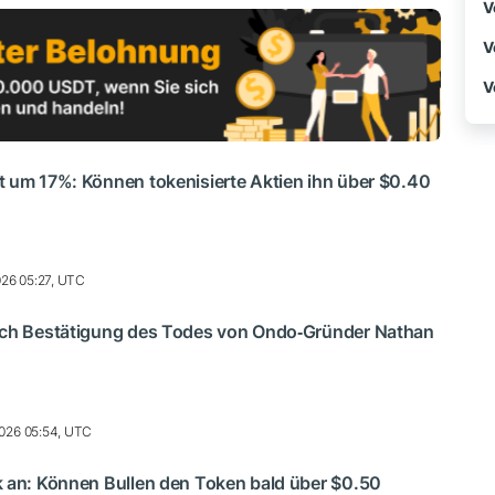
V
V
V
t um 17%: Können tokenisierte Aktien ihn über $0.40
2026 05:27, UTC
ach Bestätigung des Todes von Ondo‑Gründer Nathan
026 05:54, UTC
k an: Können Bullen den Token bald über $0.50