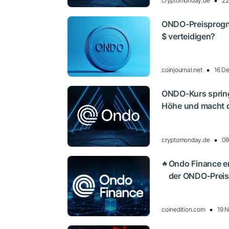
cryptomonday.de
22
ONDO-Preisprogn
$ verteidigen?
coinjournal.net
16 D
ONDO-Kurs spring
Höhe und macht d
cryptomonday.de
09
Ondo Finance er
🔥
der ONDO-Preis 
coinedition.com
19 