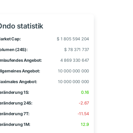
Ondo statistik
arket Cap:
$ 1 805 594 204
olumen (24S):
$ 78 371 737
mlaufendes Angebot:
4 869 330 647
llgemeines Angebot:
10 000 000 000
aximales Angebot:
10 000 000 000
eränderung 1S:
0.16
eränderung 24S:
-2.67
eränderung 7T:
-11.54
eränderung 1M:
12.9