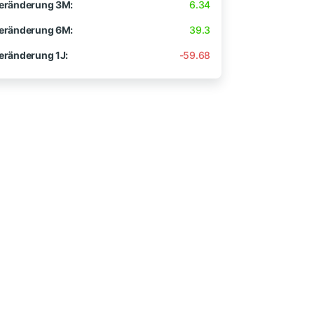
eränderung 3M:
6.34
eränderung 6M:
39.3
eränderung 1J:
-59.68