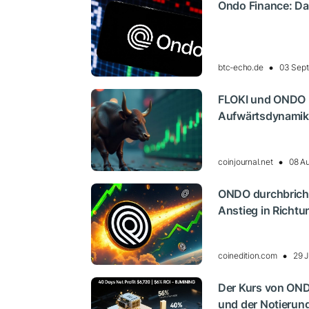
Ondo Finance: Dar
btc-echo.de
03 Sept
FLOKI und ONDO 
Aufwärtsdynamik 
coinjournal.net
08 A
ONDO durchbricht
Anstieg in Richtu
coinedition.com
29 J
Der Kurs von OND
und der Notierung