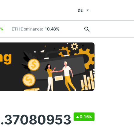
DE
ETH Dominance:
10.48%
8%
0.37080953
0.16%