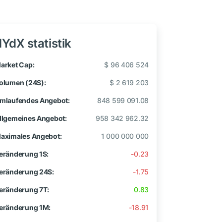
dYdX statistik
arket Cap:
$ 96 406 524
olumen (24S):
$ 2 619 203
mlaufendes Angebot:
848 599 091.08
llgemeines Angebot:
958 342 962.32
aximales Angebot:
1 000 000 000
eränderung 1S:
-0.23
eränderung 24S:
-1.75
eränderung 7T:
0.83
eränderung 1M:
-18.91