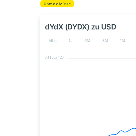
Über die Münze
dYdX (DYDX) zu USD
Alles
1J
6M
3M
1M
0.11517423