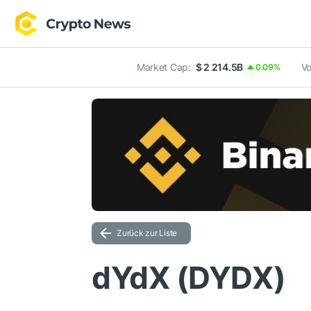
Market Cap:
$ 2 214.5B
Vo
0.09%
Zurück zur Liste
dYdX (DYDX)