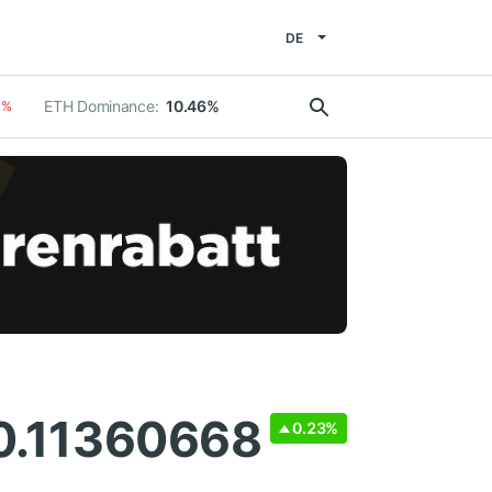
DE
ETH Dominance:
10.46%
1%
0.11360668
0.23%