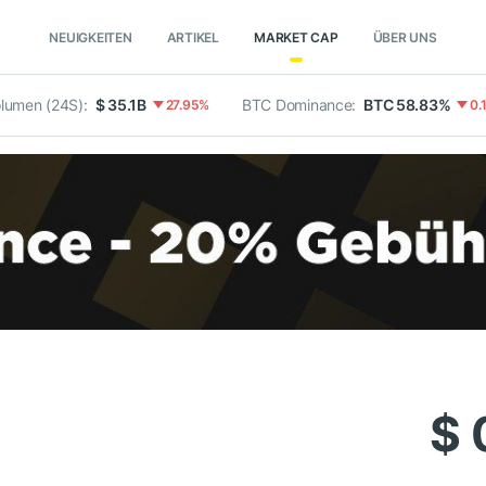
NEUIGKEITEN
ARTIKEL
MARKET CAP
ÜBER UNS
lumen (24S):
$ 35.1B
BTC Dominance:
BTC 58.83%
27.95%
0.
$ 