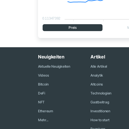
0.11347392
Preis
Neuigkeiten
Artikel
Aktuelle Neuigkeiten
Alle Artikel
Videos
Analytik
Bitcoin
Altcoins
DeFi
Technologien
NFT
Gastbeitrag
Ethereum
Investitionen
Mehr...
How to start
Regelung