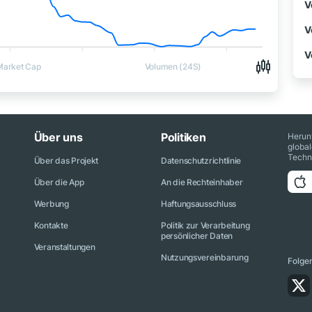
V
V
V
Market Cap
Volumen (24S)
Über uns
Politiken
Herun
globa
Techn
Über das Projekt
Datenschutzrichtlinie
Über die App
An die Rechteinhaber
Werbung
Haftungsausschluss
Kontakte
Politik zur Verarbeitung
persönlicher Daten
Veranstaltungen
Nutzungsvereinbarung
Folge