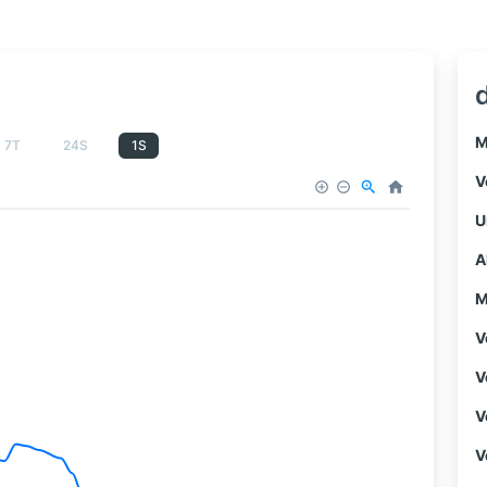
M
7T
24S
1S
V
U
A
M
V
V
V
V