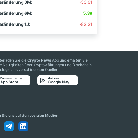
eränderung 3M:
-33.91
eränderung 6M:
5.38
eränderung 1J:
-82.21
terladen Sie die
Crypto News
App und erhalten Sie
le Neuigkeiten über Kryptowährungen und Blockchain-
ologie aus verschiedenen Quellen:
n Sie uns auf den sozialen Medien