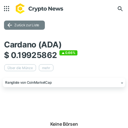
Zurück zur Liste
Cardano (ADA)
$ 0.19925862
0.66%
Über die Münze
mehr
Rangliste von CoinMarketCap
Keine Börsen