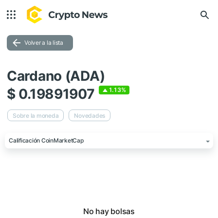
Volver a la lista
Cardano (ADA)
$ 0.19891907
1.13%
Sobre la moneda
Novedades
Calificación CoinMarketCap
No hay bolsas