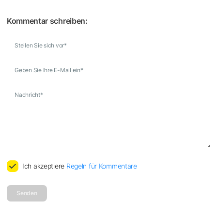
Kommentar schreiben:
Stellen Sie sich vor
*
Geben Sie Ihre E-Mail ein
*
Nachricht
*
Ich akzeptiere
Regeln für Kommentare
Senden