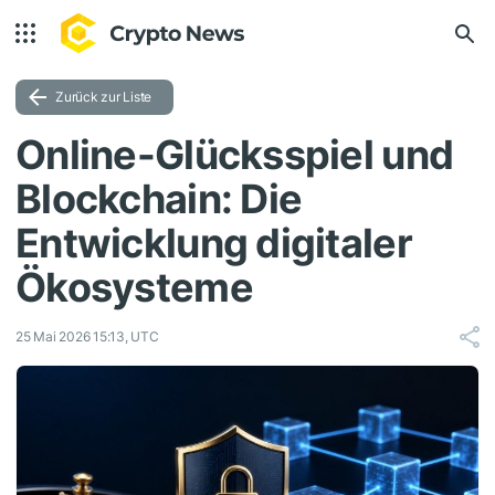
Zurück zur Liste
Online-Glücksspiel und
Blockchain: Die
Entwicklung digitaler
Ökosysteme
25 Mai 2026 15:13, UTC