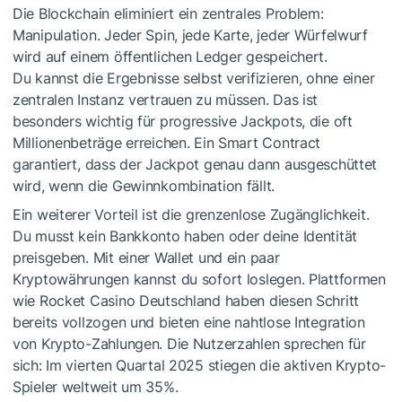
Die Blockchain eliminiert ein zentrales Problem:
Manipulation. Jeder Spin, jede Karte, jeder Würfelwurf
wird auf einem öffentlichen Ledger gespeichert.
Du kannst die Ergebnisse selbst verifizieren, ohne einer
zentralen Instanz vertrauen zu müssen. Das ist
besonders wichtig für progressive Jackpots, die oft
Millionenbeträge erreichen. Ein Smart Contract
garantiert, dass der Jackpot genau dann ausgeschüttet
wird, wenn die Gewinnkombination fällt.
Ein weiterer Vorteil ist die grenzenlose Zugänglichkeit.
Du musst kein Bankkonto haben oder deine Identität
preisgeben. Mit einer Wallet und ein paar
Kryptowährungen kannst du sofort loslegen. Plattformen
wie Rocket Casino Deutschland haben diesen Schritt
bereits vollzogen und bieten eine nahtlose Integration
von Krypto-Zahlungen. Die Nutzerzahlen sprechen für
sich: Im vierten Quartal 2025 stiegen die aktiven Krypto-
Spieler weltweit um 35%.