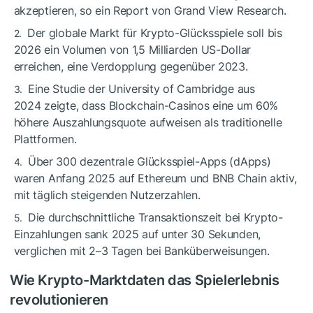
akzeptieren, so ein Report von Grand View Research.
Der globale Markt für Krypto-Glücksspiele soll bis
2026 ein Volumen von 1,5 Milliarden US-Dollar
erreichen, eine Verdopplung gegenüber 2023.
Eine Studie der University of Cambridge aus
2024 zeigte, dass Blockchain-Casinos eine um 60%
höhere Auszahlungsquote aufweisen als traditionelle
Plattformen.
Über 300 dezentrale Glücksspiel-Apps (dApps)
waren Anfang 2025 auf Ethereum und BNB Chain aktiv,
mit täglich steigenden Nutzerzahlen.
Die durchschnittliche Transaktionszeit bei Krypto-
Einzahlungen sank 2025 auf unter 30 Sekunden,
verglichen mit 2–3 Tagen bei Banküberweisungen.
Wie Krypto-Marktdaten das Spielerlebnis
revolutionieren