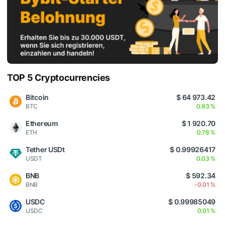
TOP 5 Cryptocurrencies
Bitcoin
$ 64 973.42
BTC
0.93 %
Ethereum
$ 1 920.70
ETH
0.78 %
Tether USDt
$ 0.99926417
USDT
0.03 %
BNB
$ 592.34
BNB
-0.01 %
USDC
$ 0.99985049
USDC
0.01 %