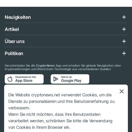
Neuigkeiten
Artikel
Über uns
Politiken
Herunterladen Sie die
Crypto News
App und erhalten Sie globale Neuigkeiten über
Kryptowährungen und Blockchain-Technologie aus verschiedenen Quellen:
Folgen Sie uns auf den sozialen Medien
Die Website cryptonews.net verwendet Cookies, um die
Dienste zu personalisieren und Ihre Benutzererfahrung zu
verbessern.
Wenn Sie nicht möchten, dass Ihre Benutzerdaten
verarbeitet werden, schränken Sie bitte die Verwendung
© 2018 - 2026 Crypto News. Bei der Verwendung der Materialien muss auf
von Cookies in Ihrem Browser ein.
cryptonews.net verwiesen werden.