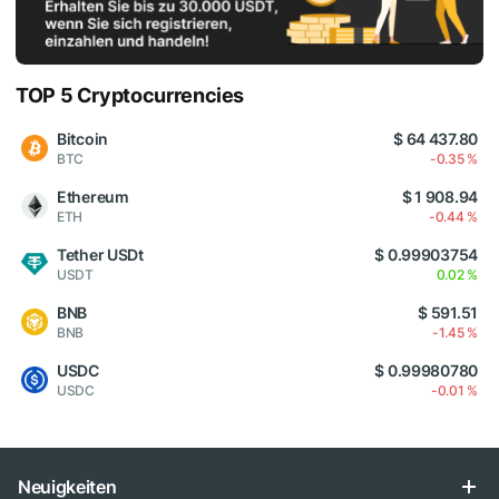
TOP 5 Cryptocurrencies
Bitcoin
$ 64 437.80
BTC
-0.35 %
Ethereum
$ 1 908.94
ETH
-0.44 %
Tether USDt
$ 0.99903754
USDT
0.02 %
BNB
$ 591.51
BNB
-1.45 %
USDC
$ 0.99980780
USDC
-0.01 %
Neuigkeiten