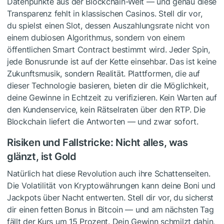
Datenpunkte aus der Blockchain-Welt — und genau diese
Transparenz fehlt in klassischen Casinos. Stell dir vor,
du spielst einen Slot, dessen Auszahlungsrate nicht von
einem dubiosen Algorithmus, sondern von einem
öffentlichen Smart Contract bestimmt wird. Jeder Spin,
jede Bonusrunde ist auf der Kette einsehbar. Das ist keine
Zukunftsmusik, sondern Realität. Plattformen, die auf
dieser Technologie basieren, bieten dir die Möglichkeit,
deine Gewinne in Echtzeit zu verifizieren. Kein Warten auf
den Kundenservice, kein Rätselraten über den RTP. Die
Blockchain liefert die Antworten — und zwar sofort.
Risiken und Fallstricke: Nicht alles, was
glänzt, ist Gold
Natürlich hat diese Revolution auch ihre Schattenseiten.
Die Volatilität von Kryptowährungen kann deine Boni und
Jackpots über Nacht entwerten. Stell dir vor, du sicherst
dir einen fetten Bonus in Bitcoin — und am nächsten Tag
fällt der Kurs um 15 Prozent. Dein Gewinn schmilzt dahin,