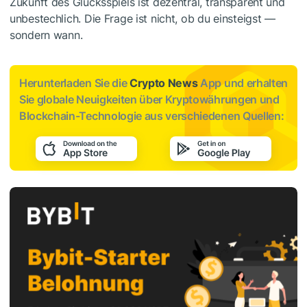
Zukunft des Glücksspiels ist dezentral, transparent und
unbestechlich. Die Frage ist nicht, ob du einsteigst —
sondern wann.
Herunterladen Sie die
Crypto News
App und erhalten
Sie globale Neuigkeiten über Kryptowährungen und
Blockchain-Technologie aus verschiedenen Quellen: