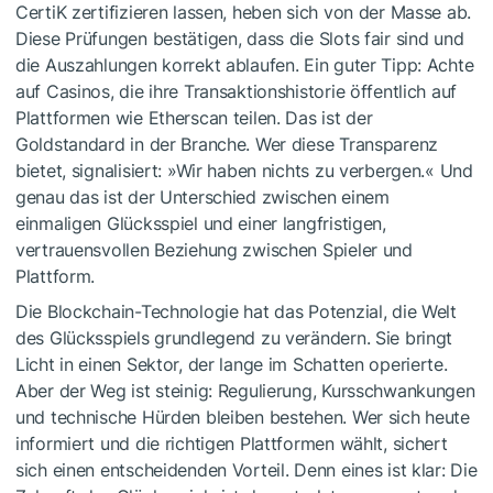
CertiK zertifizieren lassen, heben sich von der Masse ab.
Diese Prüfungen bestätigen, dass die Slots fair sind und
die Auszahlungen korrekt ablaufen. Ein guter Tipp: Achte
auf Casinos, die ihre Transaktionshistorie öffentlich auf
Plattformen wie Etherscan teilen. Das ist der
Goldstandard in der Branche. Wer diese Transparenz
bietet, signalisiert: »Wir haben nichts zu verbergen.« Und
genau das ist der Unterschied zwischen einem
einmaligen Glücksspiel und einer langfristigen,
vertrauensvollen Beziehung zwischen Spieler und
Plattform.
Die Blockchain-Technologie hat das Potenzial, die Welt
des Glücksspiels grundlegend zu verändern. Sie bringt
Licht in einen Sektor, der lange im Schatten operierte.
Aber der Weg ist steinig: Regulierung, Kursschwankungen
und technische Hürden bleiben bestehen. Wer sich heute
informiert und die richtigen Plattformen wählt, sichert
sich einen entscheidenden Vorteil. Denn eines ist klar: Die