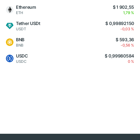
Ethereum
$ 1 902,55
ETH
1,79 %
Tether USDt
$ 0,99892150
USDT
-0,03 %
BNB
$ 593,36
BNB
-0,56 %
USDC
$ 0,99980584
USDC
0 %