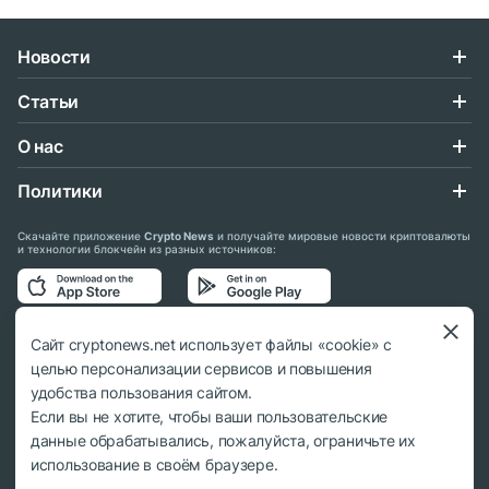
Новости
Статьи
О нас
Политики
Скачайте приложение
Crypto News
и получайте мировые новости криптовалюты
и технологии блокчейн из разных источников:
Подписывайтесь на нас в социальных сетях:
Сайт cryptonews.net использует файлы «cookie» с
целью персонализации сервисов и повышения
удобства пользования сайтом.
Если вы не хотите, чтобы ваши пользовательские
данные обрабатывались, пожалуйста, ограничьте их
© 2018 - 2026 Crypto News. При использовании материалов ссылка на
использование в своём браузере.
cryptonews.net обязательна.