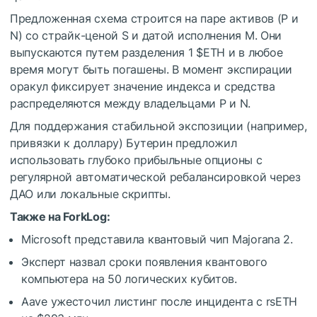
Предложенная схема строится на паре активов (P и
N) со страйк-ценой S и датой исполнения M. Они
выпускаются путем разделения 1
$ETH
и в любое
время могут быть погашены. В момент экспирации
оракул фиксирует значение индекса и средства
распределяются между владельцами P и N.
Для поддержания стабильной экспозиции (например,
привязки к доллару) Бутерин предложил
использовать глубоко прибыльные опционы с
регулярной автоматической ребалансировкой через
ДАО или локальные скрипты.
Также на ForkLog:
Microsoft представила квантовый чип Majorana 2.
Эксперт назвал сроки появления квантового
компьютера на 50 логических кубитов.
Aave ужесточил листинг после инцидента с rsETH