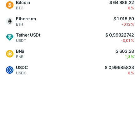
Bitcoin
$ 64 886,22
BTC
0 %
Ethereum
$ 1 915,89
ETH
-0,12 %
Tether USDt
$ 0,99922742
USDT
-0,01 %
BNB
$ 603,28
BNB
1,3 %
USDC
$ 0,99985823
USDC
0 %