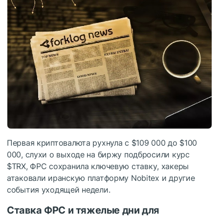
Первая криптовалюта рухнула с $109 000 до $100
000, слухи о выходе на биржу подбросили курс
$TRX
,
ФРС
сохранила ключевую ставку, хакеры
атаковали иранскую платформу Nobitex и другие
события уходящей недели.
Ставка ФРС и тяжелые дни для