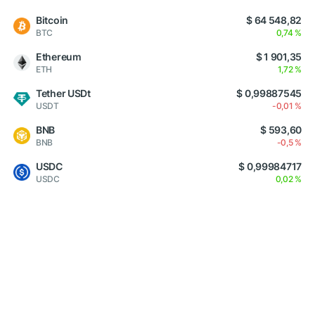
Bitcoin
$ 64 548,82
BTC
0,74 %
Ethereum
$ 1 901,35
ETH
1,72 %
Tether USDt
$ 0,99887545
USDT
-0,01 %
BNB
$ 593,60
BNB
-0,5 %
USDC
$ 0,99984717
USDC
0,02 %