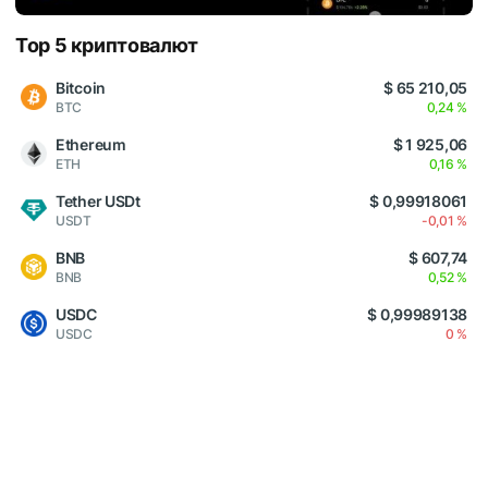
Top 5 криптовалют
Bitcoin
$ 65 210,05
BTC
0,24 %
Ethereum
$ 1 925,06
ETH
0,16 %
Tether USDt
$ 0,99918061
USDT
-0,01 %
BNB
$ 607,74
BNB
0,52 %
USDC
$ 0,99989138
USDC
0 %