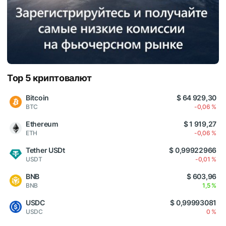
Top 5 криптовалют
Bitcoin
$ 64 929,30
BTC
-0,06 %
Ethereum
$ 1 919,27
ETH
-0,06 %
Tether USDt
$ 0,99922966
USDT
-0,01 %
BNB
$ 603,96
BNB
1,5 %
USDC
$ 0,99993081
USDC
0 %