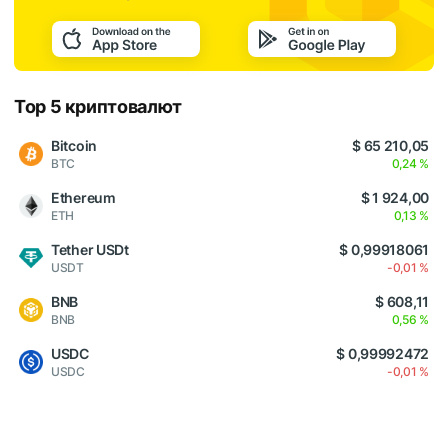
Top 5 криптовалют
Bitcoin
$ 65 210,05
BTC
0,24 %
Ethereum
$ 1 924,00
ETH
0,13 %
Tether USDt
$ 0,99918061
USDT
-0,01 %
BNB
$ 608,11
BNB
0,56 %
USDC
$ 0,99992472
USDC
-0,01 %